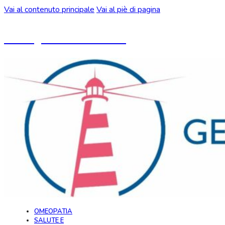
Vai al contenuto principale
Vai al piè di pagina
Un blog ideato da CeMON
OMEOPATIA
SALUTE E