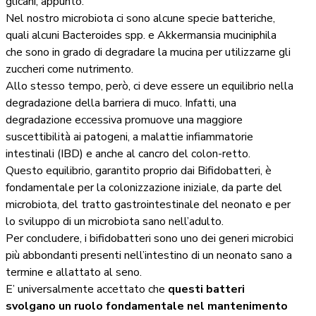
glicani, appunto.
Nel nostro microbiota ci sono alcune specie batteriche,
quali alcuni Bacteroides spp. e Akkermansia muciniphila
che sono in grado di degradare la mucina per utilizzarne gli
zuccheri come nutrimento.
Allo stesso tempo, però, ci deve essere un equilibrio nella
degradazione della barriera di muco. Infatti, una
degradazione eccessiva promuove una maggiore
suscettibilità ai patogeni, a malattie infiammatorie
intestinali (IBD) e anche al cancro del colon-retto.
Questo equilibrio, garantito proprio dai Bifidobatteri, è
fondamentale per la colonizzazione iniziale, da parte del
microbiota, del tratto gastrointestinale del neonato e per
lo sviluppo di un microbiota sano nell’adulto.
Per concludere, i bifidobatteri sono uno dei generi microbici
più abbondanti presenti nell’intestino di un neonato sano a
termine e allattato al seno.
E’ universalmente accettato che
questi batteri
svolgano un ruolo fondamentale nel mantenimento