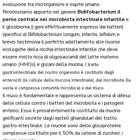
evoluzione tra microrganismi e ospite umano.
Riconosciamo appunto nel genere
Bidifobacterium
il
perno centrale nel microbiota intestinale infantile
e
il glicobioma (i geni effettivamente espressi dai batteri)
specifico di Bifidobacterium longum, infantis, bifidum e
brevis testimonia il perfetto adattamento alle risorse
ecologiche della nicchia intestinale infantile che deve
essere molto ricca di oligosaccaridi del latte materno
umano (HMOs) e glicani della mucina.
l tratto
gastrointestinale del nostro organismo è costituito dagli
enterociti (le cellule della mucosa intestinale), dal microbiota (la
vasta e complessa comunità microbica) e dal muco.
Il muco è fondamentale e rappresenta un sistema di difesa
delle cellule contro i batteri del microbiota e i patogeni
enterici. Esso è prevalentemente costituito da mucine
gelificanti secrete dagli epiteli ghiandolari del tratto
gastro-intestinale. Le mucine sono delle glicoproteine
complesse costituite per il 50% da catene di zuccheri, i