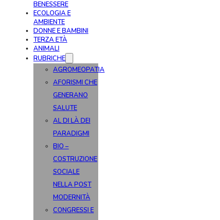
BENESSERE
ECOLOGIA E
AMBIENTE
DONNE E BAMBINI
TERZA ETÀ
ANIMALI
RUBRICHE
AGROMEOPATIA
AFORISMI CHE
GENERANO
SALUTE
AL DI LÀ DEI
PARADIGMI
BIO –
COSTRUZIONE
SOCIALE
NELLA POST
MODERNITÀ
CONGRESSI E