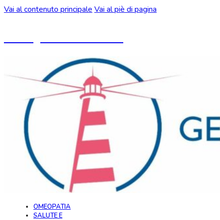
Vai al contenuto principale
Vai al piè di pagina
Un blog ideato da CeMON
OMEOPATIA
SALUTE E