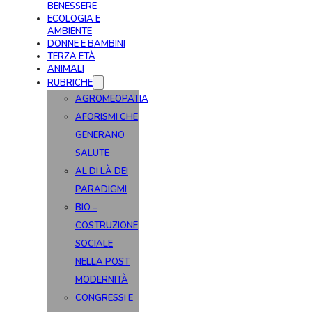
BENESSERE
ECOLOGIA E
AMBIENTE
DONNE E BAMBINI
TERZA ETÀ
ANIMALI
RUBRICHE
AGROMEOPATIA
AFORISMI CHE
GENERANO
SALUTE
AL DI LÀ DEI
PARADIGMI
BIO –
COSTRUZIONE
SOCIALE
NELLA POST
MODERNITÀ
CONGRESSI E