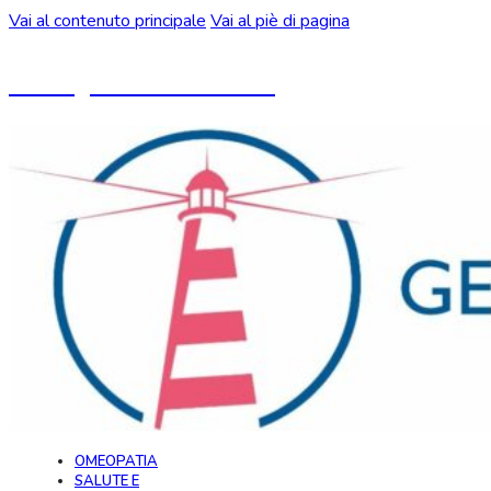
Vai al contenuto principale
Vai al piè di pagina
Un blog ideato da CeMON
OMEOPATIA
SALUTE E