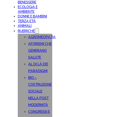
BENESSERE
ECOLOGIA E
AMBIENTE
DONNE E BAMBINI
TERZA ETÀ
ANIMALI
RUBRICHE
AGROMEOPATIA
AFORISMI CHE
GENERANO
SALUTE
AL DI LÀ DEI
PARADIGMI
BIO –
COSTRUZIONE
SOCIALE
NELLA POST
MODERNITÀ
CONGRESSI E