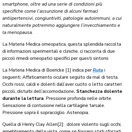
smartphone, oltre ad una serie di condizioni più
specifiche come l’assunzione di alcuni farmaci
antiipertensivi, congiuntiviti, patologie autoimmuni, a cui
naturalmente potremmo aggiungere l’invecchiamento e
la menopausa
.
La Materia Medica omeopatica, questa splendida raccolta
di informazioni sperimentali e cliniche, ci racconta di due
piccoli rimedi omeopatici specifici per questi sintomi.
La Materia Medica di Boericke [1] indica per
Ruta
i
seguenti: Affaticamento oculare seguito da mal di testa.
Occhi rossi, caldi e dolenti dall’aver cucito o letto caratteri
piccoli, disturbi dell’accomodazione
. Stanchezza dolente
durante la lettura
. Pressione profonda nelle orbite.
Sensazione di contusione nella cartilagine tarsale.
Pressione sopra il sopracciglio. Astenopia.
Quella di Henry Clay Allen[2]:
d
olore violento sugli occhi,
annebbiamento della vista, come se fossero stati sforzati.