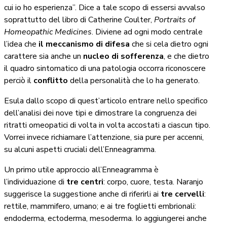
cui io ho esperienza”. Dice a tale scopo di essersi avvalso
soprattutto del libro di Catherine Coulter,
Portraits of
Homeopathic Medicines
. Diviene ad ogni modo centrale
l’idea che
il meccanismo di difesa
che si cela dietro ogni
carattere sia anche un
nucleo di sofferenza
, e che dietro
il quadro sintomatico di una patologia occorra riconoscere
perciò il
conflitto
della personalità che lo ha generato.
Esula dallo scopo di quest’articolo entrare nello specifico
dell’analisi dei nove tipi e dimostrare la congruenza dei
ritratti omeopatici di volta in volta accostati a ciascun tipo.
Vorrei invece richiamare l’attenzione, sia pure per accenni,
su alcuni aspetti cruciali dell’Enneagramma.
Un primo utile approccio all’Enneagramma è
l’individuazione di
tre centri
: corpo, cuore, testa. Naranjo
suggerisce la suggestione anche di riferirli ai
tre cervelli
:
rettile, mammifero, umano; e ai tre foglietti embrionali:
endoderma, ectoderma, mesoderma. Io aggiungerei anche