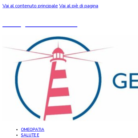
Vai al contenuto principale
Vai al piè di pagina
Un blog ideato da CeMON
OMEOPATIA
SALUTE E