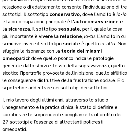
relazione o di adattamento consente l’individuazione di tre
sottotipi. Il sottotipo
conservativo,
dove l’ambito è
io-io
e la preoccupazione principale è
l’autoconservazione e
la sicurezza
. Il sottotipo
sessuale,
per il quale la cosa
più importante è
vivere la relazione
,
io-tu
. L’ambito in cui
si muove invece il sottotipo
sociale
è quello
io-altri
. Non
sfuggirà la risonanza con
la teoria dei miasmi
omeopatici
: dove quello psorico indica le patologie
generate dallo sforzo stesso della sopravvivenza, quello
sicotico l’ipertrofia provocata dall’inibizione, quello sifilitico
le conseguenze distruttive della frustrazione sociale. E ci
si potrebbe addentrare nei sottotipi dei sottotipi.
Il mio lavoro degli ultimi anni, attraverso lo studio
l’insegnamento e la pratica clinica, è stato di definire e
corroborare le sorprendenti somiglianze tra il profilo dei
27 sottotipi e l’essenza di altrettanti policresti
omeopatici.