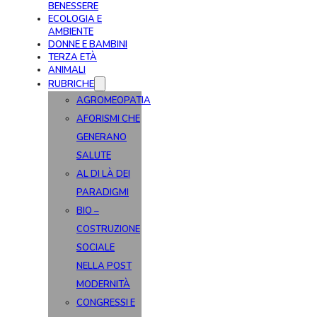
BENESSERE
ECOLOGIA E
AMBIENTE
DONNE E BAMBINI
TERZA ETÀ
ANIMALI
RUBRICHE
AGROMEOPATIA
AFORISMI CHE
GENERANO
SALUTE
AL DI LÀ DEI
PARADIGMI
BIO –
COSTRUZIONE
SOCIALE
NELLA POST
MODERNITÀ
CONGRESSI E