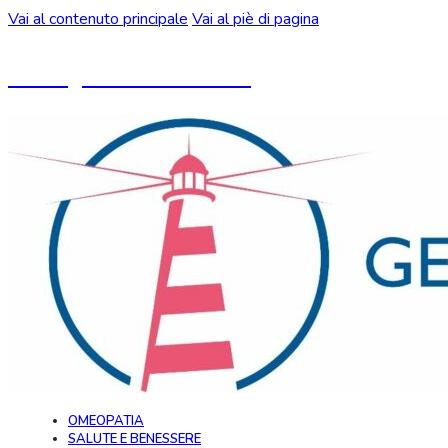
Vai al contenuto principale
Vai al piè di pagina
Un blog ideato da CeMON
OMEOPATIA
SALUTE E BENESSERE