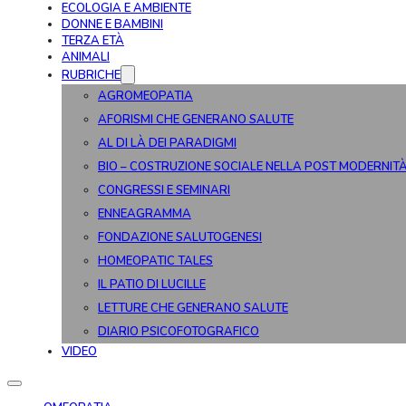
ECOLOGIA E AMBIENTE
DONNE E BAMBINI
TERZA ETÀ
ANIMALI
RUBRICHE
AGROMEOPATIA
AFORISMI CHE GENERANO SALUTE
AL DI LÀ DEI PARADIGMI
BIO – COSTRUZIONE SOCIALE NELLA POST MODERNIT
CONGRESSI E SEMINARI
ENNEAGRAMMA
FONDAZIONE SALUTOGENESI
HOMEOPATIC TALES
IL PATIO DI LUCILLE
LETTURE CHE GENERANO SALUTE
DIARIO PSICOFOTOGRAFICO
VIDEO