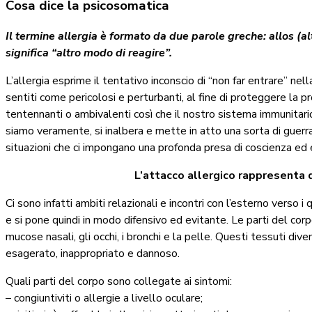
Cosa dice la psicosomatica
Il termine allergia è formato da due parole greche: allos (al
significa “altro modo di reagire”.
L’allergia esprime il tentativo inconscio di “non far entrare” nel
sentiti come pericolosi e perturbanti, al fine di proteggere la pro
tentennanti o ambivalenti così che il nostro sistema immunitario
siamo veramente, si inalbera e mette in atto una sorta di guerra
situazioni che ci impongano una profonda presa di coscienza ed 
L’attacco allergico rappresenta q
Ci sono infatti ambiti relazionali e incontri con l’esterno verso i
e si pone quindi in modo difensivo ed evitante. Le parti del co
mucose nasali, gli occhi, i bronchi e la pelle. Questi tessuti div
esagerato, inappropriato e dannoso.
Quali parti del corpo sono collegate ai sintomi:
– congiuntiviti o allergie a livello oculare;