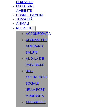
BENESSERE
ECOLOGIA E
AMBIENTE
DONNE E BAMBINI
TERZA ETÀ
ANIMALI
RUBRICHE
AGROMEOPATIA
AFORISMI CHE
GENERANO
SALUTE
AL DI LÀ DEI
PARADIGMI
BIO –
COSTRUZIONE
SOCIALE
NELLA POST
MODERNITÀ
CONGRESSI E