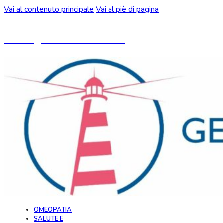
Vai al contenuto principale
Vai al piè di pagina
Un blog ideato da CeMON
OMEOPATIA
SALUTE E