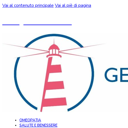
Vai al contenuto principale
Vai al piè di pagina
Un blog ideato da CeMON
OMEOPATIA
SALUTE E BENESSERE