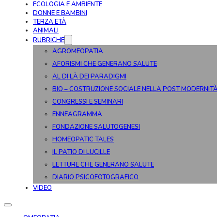
ECOLOGIA E AMBIENTE
DONNE E BAMBINI
TERZA ETÀ
ANIMALI
RUBRICHE
AGROMEOPATIA
AFORISMI CHE GENERANO SALUTE
AL DI LÀ DEI PARADIGMI
BIO – COSTRUZIONE SOCIALE NELLA POST MODERNIT
CONGRESSI E SEMINARI
ENNEAGRAMMA
FONDAZIONE SALUTOGENESI
HOMEOPATIC TALES
IL PATIO DI LUCILLE
LETTURE CHE GENERANO SALUTE
DIARIO PSICOFOTOGRAFICO
VIDEO