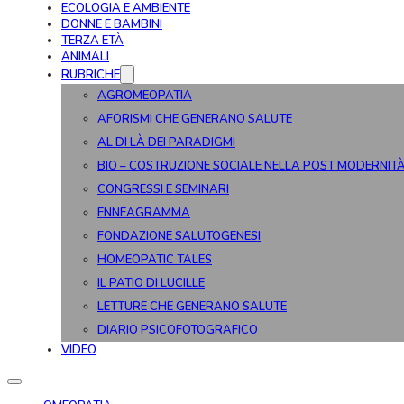
ECOLOGIA E AMBIENTE
DONNE E BAMBINI
TERZA ETÀ
ANIMALI
RUBRICHE
AGROMEOPATIA
AFORISMI CHE GENERANO SALUTE
AL DI LÀ DEI PARADIGMI
BIO – COSTRUZIONE SOCIALE NELLA POST MODERNIT
CONGRESSI E SEMINARI
ENNEAGRAMMA
FONDAZIONE SALUTOGENESI
HOMEOPATIC TALES
IL PATIO DI LUCILLE
LETTURE CHE GENERANO SALUTE
DIARIO PSICOFOTOGRAFICO
VIDEO