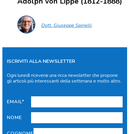
Adolph von Lippe (1812-1888)
Dott. Giuseppe Spinelli
ISCRIVITI ALLA NEWSLETTER
Ogni lunedì riceverai una ricca newsletter che propone
gli articoli più interessanti della settimana e molto altro.
EMAIL*
NOME
COGNOME