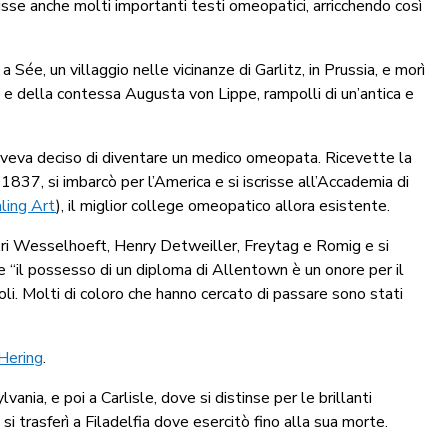
dusse anche molti importanti testi omeopatici, arricchendo così
e, un villaggio nelle vicinanze di Garlitz, in Prussia, e morì
 e della contessa Augusta von Lippe, rampolli di un’antica e
i aveva deciso di diventare un medico omeopata. Ricevette la
837, si imbarcò per l’America e si iscrisse all’Accademia di
ling Art
), il miglior college omeopatico allora esistente.
ori Wesselhoeft, Henry Detweiller, Freytag e Romig e si
 “il possesso di un diploma di Allentown è un onore per il
li. Molti di coloro che hanno cercato di passare sono stati
Hering
.
nia, e poi a Carlisle, dove si distinse per le brillanti
 si trasferì a Filadelfia dove esercitò fino alla sua morte.