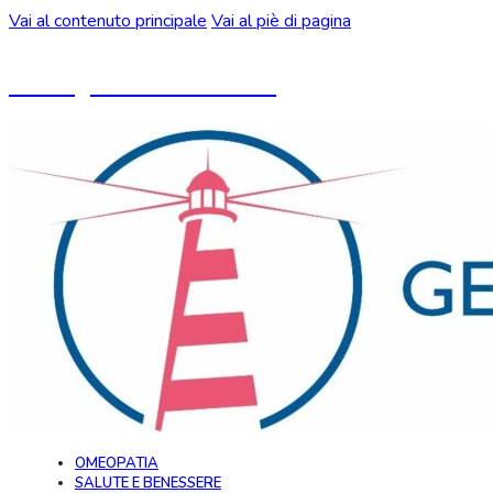
Vai al contenuto principale
Vai al piè di pagina
Un blog ideato da CeMON
OMEOPATIA
SALUTE E BENESSERE