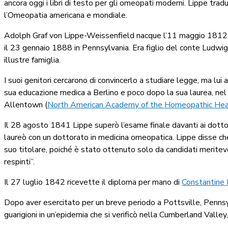
ancora oggi i libri di testo per gli omeopati moderni. Lippe tra
l’Omeopatia americana e mondiale.
Adolph Graf von Lippe-Weissenfield nacque l’11 maggio 1812 a Sé
il 23 gennaio 1888 in Pennsylvania. Era figlio del conte Ludwig
illustre famiglia.
I suoi genitori cercarono di convincerlo a studiare legge, ma lu
sua educazione medica a Berlino e poco dopo la sua laurea, nel 1
Allentown (
North American Academy of the Homeopathic Hea
Il 28 agosto 1841 Lippe superò l’esame finale davanti ai dott
laureò con un dottorato in medicina omeopatica. Lippe disse che
suo titolare, poiché è stato ottenuto solo da candidati meritevo
respinti”.
Il 27 luglio 1842 ricevette il diploma per mano di
Constantine 
Dopo aver esercitato per un breve periodo a Pottsville, Pennsylva
guarigioni in un’epidemia che si verificò nella Cumberland Valley,