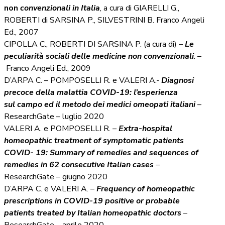
non
convenzionali in Italia
, a cura di GIARELLI G.,
ROBERTI di SARSINA P., SILVESTRINI B. Franco Angeli
Ed., 2007
CIPOLLA C., ROBERTI DI SARSINA P. (a cura di) –
Le
peculiarità sociali delle medicine non convenzionali
. –
Franco Angeli Ed., 2009
D’ARPA C. – POMPOSELLI R. e VALERI A.-
Diagnosi
precoce della malattia COVID-19: l’esperienza
sul campo ed il metodo dei medici omeopati italiani
–
ResearchGate – luglio 2020
VALERI A. e POMPOSELLI R. –
Extra-hospital
homeopathic treatment of symptomatic patients
COVID- 19: Summary of remedies and sequences of
remedies in 62 consecutive Italian cases
–
ResearchGate – giugno 2020
D’ARPA C. e VALERI A. –
Frequency of homeopathic
prescriptions in COVID-19 positive or probable
patients treated by Italian homeopathic doctors
–
ResearchGate – aprile 2020