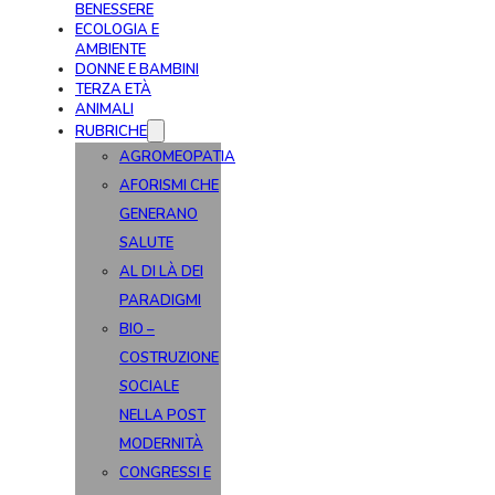
BENESSERE
ECOLOGIA E
AMBIENTE
DONNE E BAMBINI
TERZA ETÀ
ANIMALI
RUBRICHE
AGROMEOPATIA
AFORISMI CHE
GENERANO
SALUTE
AL DI LÀ DEI
PARADIGMI
BIO –
COSTRUZIONE
SOCIALE
NELLA POST
MODERNITÀ
CONGRESSI E