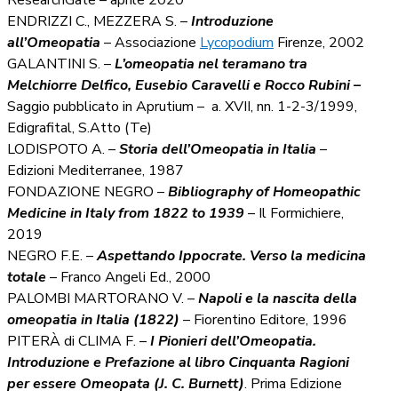
ENDRIZZI C., MEZZERA S. –
Introduzione
all’Omeopatia
– Associazione
Lycopodium
Firenze, 2002
GALANTINI S. –
L’omeopatia nel teramano tra
Melchiorre Delfico, Eusebio Caravelli e Rocco Rubini –
Saggio pubblicato in Aprutium – a. XVII, nn. 1-2-3/1999,
Edigrafital, S.Atto (Te)
LODISPOTO A. –
Storia dell’Omeopatia in Italia
–
Edizioni Mediterranee, 1987
FONDAZIONE NEGRO –
Bibliography of Homeopathic
Medicine in Italy from 1822 to 1939
– Il Formichiere,
2019
NEGRO F.E. –
Aspettando Ippocrate. Verso la medicina
totale
– Franco Angeli Ed., 2000
PALOMBI MARTORANO V. –
Napoli e la nascita della
omeopatia in Italia (1822)
– Fiorentino Editore, 1996
PITERÀ di CLIMA F. –
I Pionieri dell’Omeopatia.
Introduzione e Prefazione al libro Cinquanta Ragioni
per essere Omeopata (J. C. Burnett)
. Prima Edizione