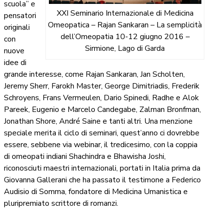
scuola” e
XXI Seminario Internazionale di Medicina
pensatori
Omeopatica – Rajan Sankaran – La semplicità
originali
dell’Omeopatia 10-12 giugno 2016 –
con
Sirmione, Lago di Garda
nuove
idee di
grande interesse, come Rajan Sankaran, Jan Scholten,
Jeremy Sherr, Farokh Master, George Dimitriadis, Frederik
Schroyens, Frans Vermeulen, Dario Spinedi, Radhe e Alok
Pareek, Eugenio e Marcelo Candegabe, Zalman Bronfman,
Jonathan Shore, André Saine e tanti altri. Una menzione
speciale merita il ciclo di seminari, quest’anno ci dovrebbe
essere, sebbene via webinar, il tredicesimo, con la coppia
di omeopati indiani Shachindra e Bhawisha Joshi,
riconosciuti maestri internazionali, portati in Italia prima da
Giovanna Gallerani che ha passato il testimone a Federico
Audisio di Somma, fondatore di Medicina Umanistica e
pluripremiato scrittore di romanzi.