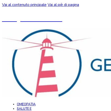
Vai al contenuto principale
Vai al piè di pagina
Un blog ideato da CeMON
OMEOPATIA
SALUTE E