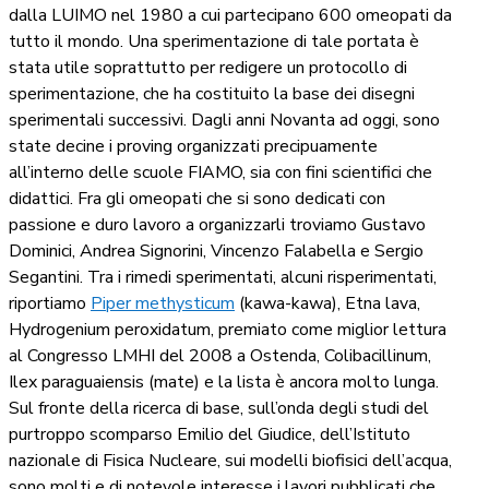
dalla LUIMO nel 1980 a cui partecipano 600 omeopati da
tutto il mondo. Una sperimentazione di tale portata è
stata utile soprattutto per redigere un protocollo di
sperimentazione, che ha costituito la base dei disegni
sperimentali successivi. Dagli anni Novanta ad oggi, sono
state decine i proving organizzati precipuamente
all’interno delle scuole FIAMO, sia con fini scientifici che
didattici. Fra gli omeopati che si sono dedicati con
passione e duro lavoro a organizzarli troviamo Gustavo
Dominici, Andrea Signorini, Vincenzo Falabella e Sergio
Segantini. Tra i rimedi sperimentati, alcuni risperimentati,
riportiamo
Piper methysticum
(kawa-kawa), Etna lava,
Hydrogenium peroxidatum, premiato come miglior lettura
al Congresso LMHI del 2008 a Ostenda, Colibacillinum,
Ilex paraguaiensis (mate) e la lista è ancora molto lunga.
Sul fronte della ricerca di base, sull’onda degli studi del
purtroppo scomparso Emilio del Giudice, dell’Istituto
nazionale di Fisica Nucleare, sui modelli biofisici dell’acqua,
sono molti e di notevole interesse i lavori pubblicati che