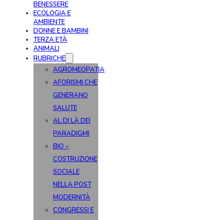
BENESSERE
ECOLOGIA E
AMBIENTE
DONNE E BAMBINI
TERZA ETÀ
ANIMALI
RUBRICHE
AGROMEOPATIA
AFORISMI CHE
GENERANO
SALUTE
AL DI LÀ DEI
PARADIGMI
BIO –
COSTRUZIONE
SOCIALE
NELLA POST
MODERNITÀ
CONGRESSI E