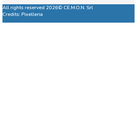
All rights reserved 2026© CE.M.O.N. Srl
Credits:
Pixelleria