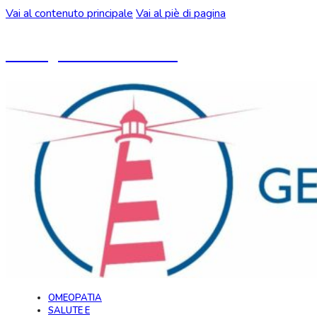
Vai al contenuto principale
Vai al piè di pagina
Un blog ideato da CeMON
OMEOPATIA
SALUTE E