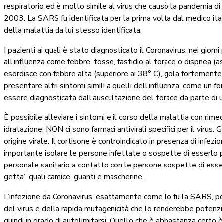
respiratorio ed è molto simile al virus che causò la pandemi
2003. La SARS fu identificata per la prima volta dal medico it
della malattia da lui stesso identificata.
I pazienti ai quali è stato diagnosticato il Coronavirus, nei gio
all’influenza come febbre, tosse, fastidio al torace o dispnea (
esordisce con febbre alta (superiore ai 38° C), gola fortemente 
presentare altri sintomi simili a quelli dell’influenza, come un f
essere diagnosticata dall’auscultazione del torace da parte di 
È possibile alleviare i sintomi e il corso della malattia con rim
idratazione. NON ci sono farmaci antivirali specifici per il virus. G
origine virale. Il cortisone è controindicato in presenza di infezio
importante isolare le persone infettate o sospette di esserlo pe
personale sanitario a contatto con le persone sospette di essere
getta” quali camice, guanti e mascherine.
L’infezione da Coronavirus, esattamente come lo fu la SARS, po
del virus e della rapida mutagenicità che lo renderebbe poten
quindi in grado di autolimitarsi. Quello che è abbastanza certo 