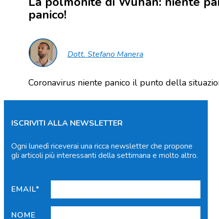
La polmonite di Wuhan: niente pan
panico!
Dott. Stefano Manera
Coronavirus niente panico il punto della situaz
ISCRIVITI ALLA NEWSLETTER
Ogni lunedì riceverai una ricca newsletter che propone
gli articoli più interessanti della settimana e molto altro.
EMAIL*
NOME