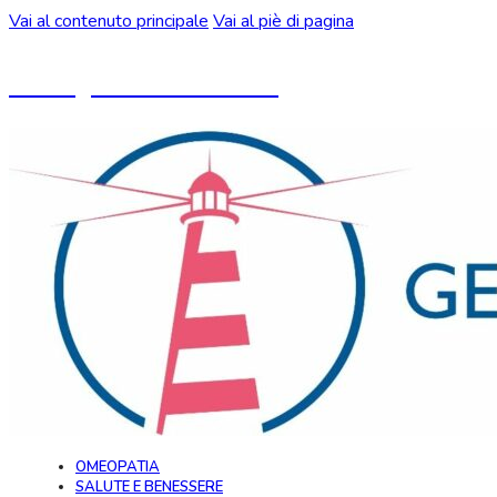
Vai al contenuto principale
Vai al piè di pagina
Un blog ideato da CeMON
OMEOPATIA
SALUTE E BENESSERE