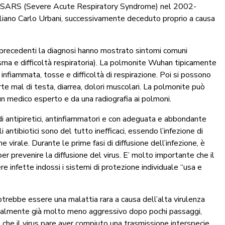
a di SARS (Severe Acute Respiratory Syndrome) nel 2002-
aliano Carlo Urbani, successivamente deceduto proprio a causa
rni precedenti la diagnosi hanno mostrato sintomi comuni
asma e difficoltà respiratoria). La polmonite Wuhan tipicamente
infiammata, tosse e difficoltà di respirazione. Poi si possono
orte mal di testa, diarrea, dolori muscolari. La polmonite può
un medico esperto e da una radiografia ai polmoni.
edi antipiretici, antinfiammatori e con adeguata e abbondante
li antibiotici sono del tutto inefficaci, essendo l’infezione di
ne virale. Durante le prime fasi di diffusione dell’infezione, è
r prevenire la diffusione del virus. E’ molto importante che il
 infette indossi i sistemi di protezione individuale “usa e
trebbe essere una malattia rara a causa dell’alta virulenza
zialmente già molto meno aggressivo dopo pochi passaggi,
è che il virus pare aver compiuto una trasmissione interspecie,