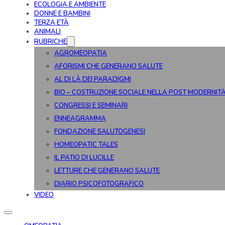
ECOLOGIA E AMBIENTE
DONNE E BAMBINI
TERZA ETÀ
ANIMALI
RUBRICHE
AGROMEOPATIA
AFORISMI CHE GENERANO SALUTE
AL DI LÀ DEI PARADIGMI
BIO – COSTRUZIONE SOCIALE NELLA POST MODERNIT
CONGRESSI E SEMINARI
ENNEAGRAMMA
FONDAZIONE SALUTOGENESI
HOMEOPATIC TALES
IL PATIO DI LUCILLE
LETTURE CHE GENERANO SALUTE
DIARIO PSICOFOTOGRAFICO
VIDEO