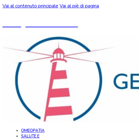
Vai al contenuto principale
Vai al piè di pagina
Un blog ideato da CeMON
OMEOPATIA
SALUTE E