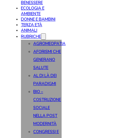
BENESSERE
ECOLOGIA E
AMBIENTE
DONNE E BAMBINI
TERZA ETÀ
ANIMALI
RUBRICHE
AGROMEOPATIA
AFORISMI CHE
GENERANO
SALUTE
AL DI LÀ DEI
PARADIGMI
BIO –
COSTRUZIONE
SOCIALE
NELLA POST
MODERNITÀ
CONGRESSI E