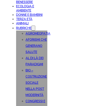
BENESSERE
ECOLOGIA E
AMBIENTE
DONNE E BAMBINI
TERZA ETÀ
ANIMALI
RUBRICHE
AGROMEOPATIA
AFORISMI CHE
GENERANO
SALUTE
AL DI LÀ DEI
PARADIGMI
BIO –
COSTRUZIONE
SOCIALE
NELLA POST
MODERNITÀ
CONGRESSI E