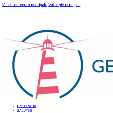
Vai al contenuto principale
Vai al piè di pagina
Un blog ideato da CeMON
OMEOPATIA
SALUTE E