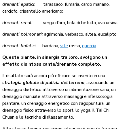
drenanti epatici
:
tarassaco, fumaria, cardo mariano,
carciofo, crisantello americano;
drenanti renali:
verga d’oro, linfa di betulla, uva ursina
drenanti polmonari:
agrimonia,
verbasco, altea, eucalipto
drenanti linfatici
:
bardana,
vite
rossa,
quercia
Queste piante, in sinergia tra loro, svolgono un
effetto disintossicante/drenante completo.
Il risultato sarà ancora più efficace se inserito in una
strategia globale di pulizia del terreno
, associando un
drenaggio dietetico attraverso un’alimentazione sana, un
drenaggio manuale attraverso massaggi e riflessologia
plantare, un drenaggio energetico con l’agopuntura, un
drenaggio fisico attraverso lo sport, lo yoga, il Tai Chi
Chuan e le tecniche di rilassamento.
Allo stesso tempo, possiamo integrare
il nostro terreno