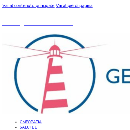
Vai al contenuto principale
Vai al piè di pagina
Un blog ideato da CeMON
OMEOPATIA
SALUTE E