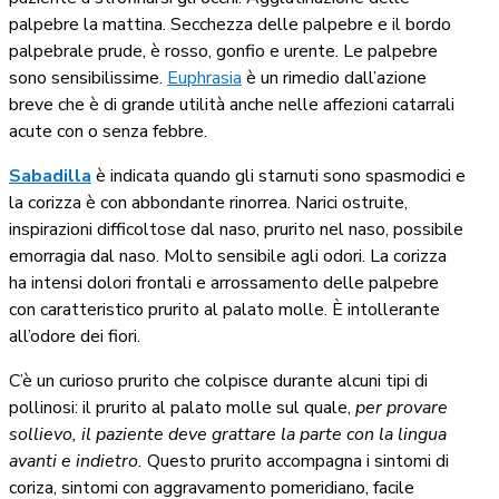
palpebre la mattina. Secchezza delle palpebre e il bordo
palpebrale prude, è rosso, gonfio e urente. Le palpebre
sono sensibilissime.
Euphrasia
è un rimedio dall’azione
breve che è di grande utilità anche nelle affezioni catarrali
acute con o senza febbre.
Sabadilla
è indicata quando gli starnuti sono spasmodici e
la corizza è con abbondante rinorrea. Narici ostruite,
inspirazioni difficoltose dal naso, prurito nel naso, possibile
emorragia dal naso. Molto sensibile agli odori. La corizza
ha intensi dolori frontali e arrossamento delle palpebre
con caratteristico prurito al palato molle. È intollerante
all’odore dei fiori.
C’è un curioso prurito che colpisce durante alcuni tipi di
pollinosi: il prurito al palato molle sul quale,
per provare
sollievo, il paziente deve grattare la parte con la lingua
avanti e indietro.
Questo prurito accompagna i sintomi di
coriza, sintomi con aggravamento pomeridiano, facile