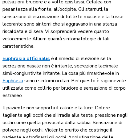
pulsazioni, bruciore e a volte epistassi. Cefalea con
pesantezza alla fronte, all’occipite. Gli starnuti, la
sensazione di escoriazione di tutte le mucose e la tosse
lacerante sono sintomi che si aggravano in una stanza
riscaldata e di sera. Vi sorprenderà vedere quanto
velocemente Allium guarirà sintomatologie di tali
caratteristiche.
Euphrasia officinalis
è il rimedio di elezione se la
secrezione nasale non è irritante, secrezione lacrimale
simil-congiuntivite irritante. La cosa più rimarchevole in
Euphrasia
sono i sintomi oculari. Per questo è ragionevole
utilizzarla come collirio per bruciore e sensazione di corpo
estraneo.
Il paziente non sopporta il calore e la luce. Dolore
tagliente agli occhi che si irradia alla testa, pressione negli
occhi come quella provocata dalla sabbia. Sensazione di
polvere negli occhi. Violento prurito che costringe il
paziente a strofinarsi gli occhi. Agglutinazione delle