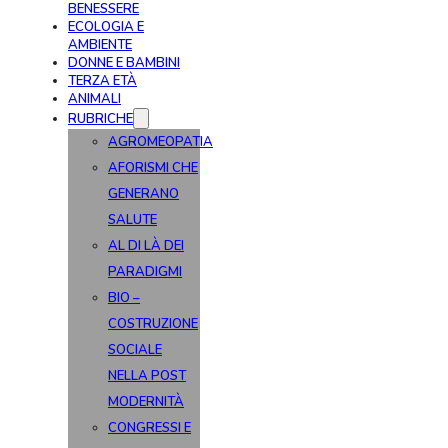
BENESSERE
ECOLOGIA E
AMBIENTE
DONNE E BAMBINI
TERZA ETÀ
ANIMALI
RUBRICHE
AGROMEOPATIA
AFORISMI CHE
GENERANO
SALUTE
AL DI LÀ DEI
PARADIGMI
BIO –
COSTRUZIONE
SOCIALE
NELLA POST
MODERNITÀ
CONGRESSI E