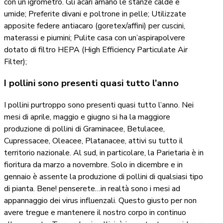
con un igrometro. Gli acari amano le stanze calde e
umide; Preferite divani e poltrone in pelle; Utilizzate
apposite federe antiacaro (goretex/affini) per cuscini,
materassi e piumini; Pulite casa con un’aspirapolvere
dotato di filtro HEPA (High Efficiency Particulate Air
Filter);
I pollini sono presenti quasi tutto l’anno
I pollini purtroppo sono presenti quasi tutto l’anno.
Nei
mesi di aprile, maggio e giugno si ha la maggiore
produzione di pollini di Graminacee, Betulacee,
Cupressacee, Oleacee, Platanacee, attivi su tutto il
territorio nazionale. Al sud, in particolare, la Parietaria è in
fioritura da marzo a novembre.
Solo in dicembre e in
gennaio è assente la produzione di pollini di qualsiasi tipo
di pianta.
Bene! penserete…in realtà sono i mesi ad
appannaggio dei virus influenzali.
Questo giusto per non
avere tregue e mantenere il nostro corpo in continuo