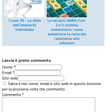
Covid-19 – La sfida
Le varianti SARS-CoV-
dell’immunità
2 e il sistema
individuale
immunitario: come
aumentare la naturale
resistenza alle
infezioni
Lascia il primo commento
Nome *
Email *
Sito web
Salva il mio nome, email e sito web in questo browser
per la prossima volta che commento.
Commento
*