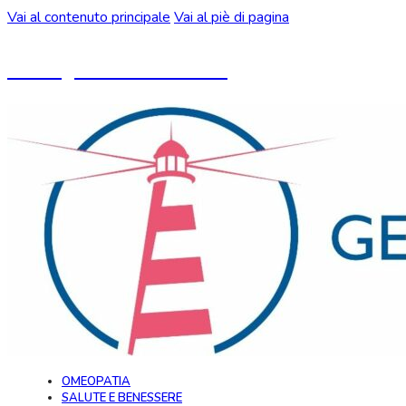
Vai al contenuto principale
Vai al piè di pagina
Un blog ideato da CeMON
OMEOPATIA
SALUTE E BENESSERE