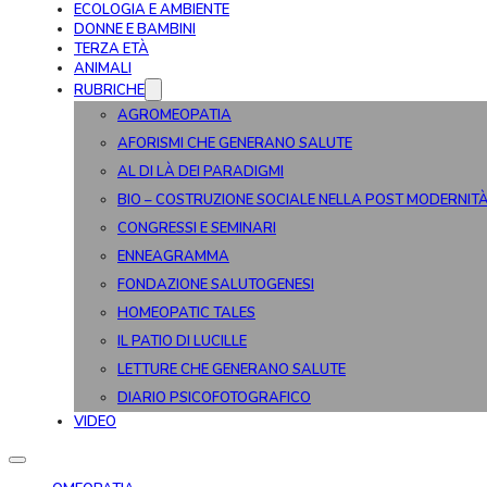
ECOLOGIA E AMBIENTE
DONNE E BAMBINI
TERZA ETÀ
ANIMALI
RUBRICHE
AGROMEOPATIA
AFORISMI CHE GENERANO SALUTE
AL DI LÀ DEI PARADIGMI
BIO – COSTRUZIONE SOCIALE NELLA POST MODERNIT
CONGRESSI E SEMINARI
ENNEAGRAMMA
FONDAZIONE SALUTOGENESI
HOMEOPATIC TALES
IL PATIO DI LUCILLE
LETTURE CHE GENERANO SALUTE
DIARIO PSICOFOTOGRAFICO
VIDEO