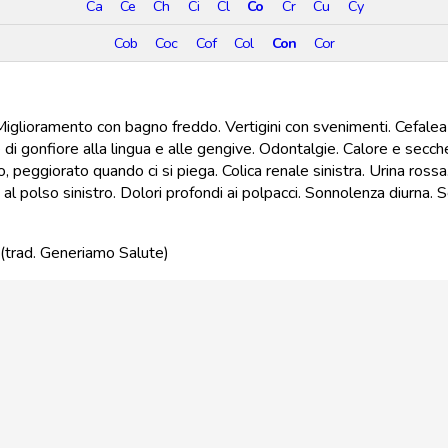
Ca
Ce
Ch
Ci
Cl
Co
Cr
Cu
Cy
Cob
Coc
Cof
Col
Con
Cor
glioramento con bagno freddo. Vertigini con svenimenti. Cefalea f
di gonfiore alla lingua e alle gengive. Odontalgie. Calore e secche
o, peggiorato quando ci si piega. Colica renale sinistra. Urina rossa
polso sinistro. Dolori profondi ai polpacci. Sonnolenza diurna. Sogna
(trad. Generiamo Salute)