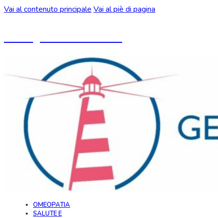
Vai al contenuto principale
Vai al piè di pagina
Un blog ideato da CeMON
OMEOPATIA
SALUTE E