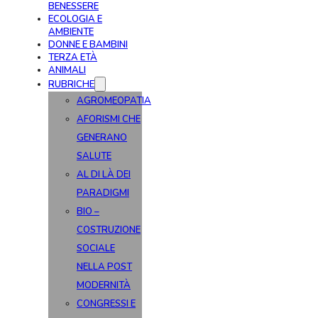
BENESSERE
ECOLOGIA E
AMBIENTE
DONNE E BAMBINI
TERZA ETÀ
ANIMALI
RUBRICHE
AGROMEOPATIA
AFORISMI CHE
GENERANO
SALUTE
AL DI LÀ DEI
PARADIGMI
BIO –
COSTRUZIONE
SOCIALE
NELLA POST
MODERNITÀ
CONGRESSI E