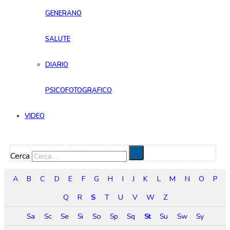
GENERANO
SALUTE
DIARIO
PSICOFOTOGRAFICO
VIDEO
Cerca
A
B
C
D
E
F
G
H
I
J
K
L
M
N
O
P
Q
R
S
T
U
V
W
Z
Sa
Sc
Se
Si
So
Sp
Sq
St
Su
Sw
Sy