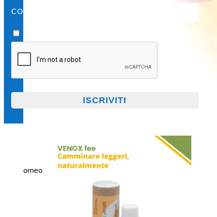
COGNOME
Accetto
la privacy policy
omeopata in emergenza