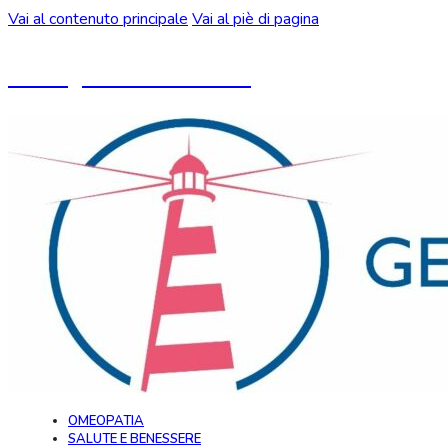
Vai al contenuto principale
Vai al piè di pagina
Un blog ideato da CeMON
OMEOPATIA
SALUTE E BENESSERE