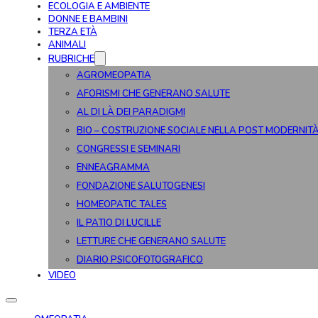
ECOLOGIA E AMBIENTE
DONNE E BAMBINI
TERZA ETÀ
ANIMALI
RUBRICHE
AGROMEOPATIA
AFORISMI CHE GENERANO SALUTE
AL DI LÀ DEI PARADIGMI
BIO – COSTRUZIONE SOCIALE NELLA POST MODERNIT
CONGRESSI E SEMINARI
ENNEAGRAMMA
FONDAZIONE SALUTOGENESI
HOMEOPATIC TALES
IL PATIO DI LUCILLE
LETTURE CHE GENERANO SALUTE
DIARIO PSICOFOTOGRAFICO
VIDEO