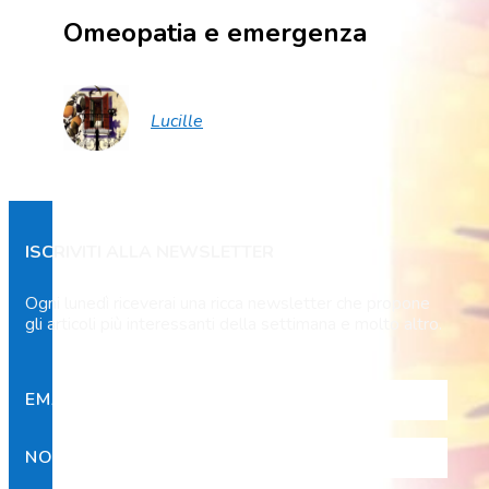
Omeopatia e emergenza
Lucille
ISCRIVITI ALLA NEWSLETTER
Ogni lunedì riceverai una ricca newsletter che propone
gli articoli più interessanti della settimana e molto altro.
EMAIL*
NOME