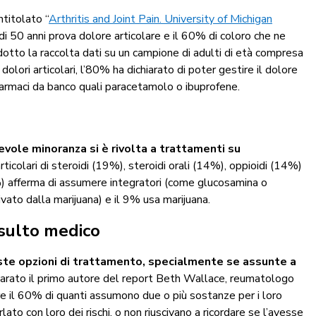
titolato “
Arthritis and Joint Pain. University of Michigan
di 50 anni prova dolore articolare e il 60% di coloro che ne
ndotto la raccolta dati su un campione di adulti di età compresa
i dolori articolari, l’80% ha dichiarato di poter gestire il dolore
farmaci da banco quali paracetamolo o ibuprofene.
vole minoranza si è rivolta a trattamenti su
 articolari di steroidi (19%), steroidi orali (14%), oppioidi (14%)
26%) afferma di assumere integratori (come glucosamina o
ivato dalla marijuana) e il 9% usa marijuana.
nsulto medico
ueste opzioni di trattamento, specialmente se assunte a
iarato il primo autore del report Beth Wallace, reumatologo
re il 60% di quanti assumono due o più sostanze per i loro
lato con loro dei rischi, o non riuscivano a ricordare se l’avesse