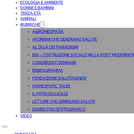
ECOLOGIA E AMBIENTE
DONNE E BAMBINI
TERZA ETÀ
ANIMALI
RUBRICHE
AGROMEOPATIA
AFORISMI CHE GENERANO SALUTE
AL DI LÀ DEI PARADIGMI
BIO – COSTRUZIONE SOCIALE NELLA POST MODERNIT
CONGRESSI E SEMINARI
ENNEAGRAMMA
FONDAZIONE SALUTOGENESI
HOMEOPATIC TALES
IL PATIO DI LUCILLE
LETTURE CHE GENERANO SALUTE
DIARIO PSICOFOTOGRAFICO
VIDEO