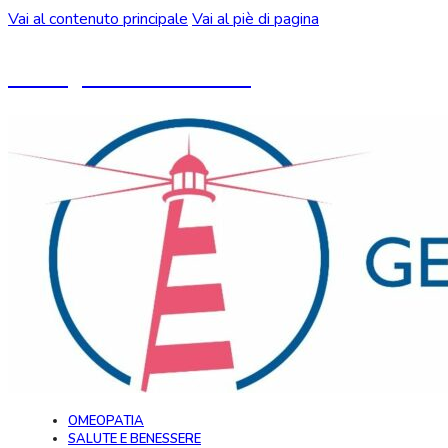
Vai al contenuto principale
Vai al piè di pagina
Un blog ideato da CeMON
OMEOPATIA
SALUTE E BENESSERE