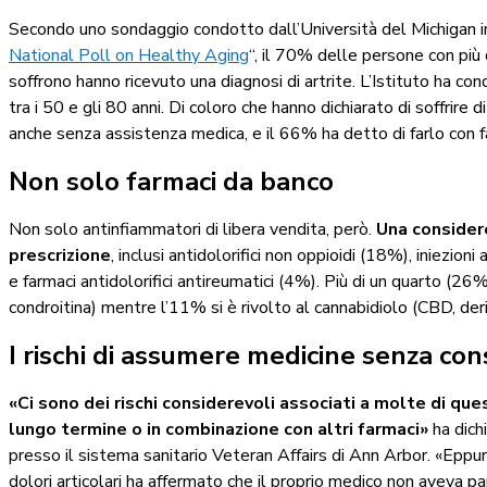
Secondo uno sondaggio condotto dall’Università del Michigan in
National Poll on Healthy Aging
“, il 70% delle persone con più 
soffrono hanno ricevuto una diagnosi di artrite. L’Istituto ha co
tra i 50 e gli 80 anni. Di coloro che hanno dichiarato di soffrire d
anche senza assistenza medica, e il 66% ha detto di farlo con 
Non solo farmaci da banco
Non solo antinfiammatori di libera vendita, però.
Una considere
prescrizione
, inclusi antidolorifici non oppioidi (18%), iniezioni
e farmaci antidolorifici antireumatici (4%). Più di un quarto (
condroitina) mentre l’11% si è rivolto al cannabidiolo (CBD, der
I rischi di assumere medicine senza co
«Ci sono dei rischi considerevoli associati a molte di q
lungo termine o in combinazione con altri farmaci»
ha dich
presso il sistema sanitario Veteran Affairs di Ann Arbor. «Eppu
dolori articolari ha affermato che il proprio medico non aveva par