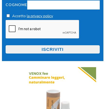
COGNOME
Accetto
la privacy policy