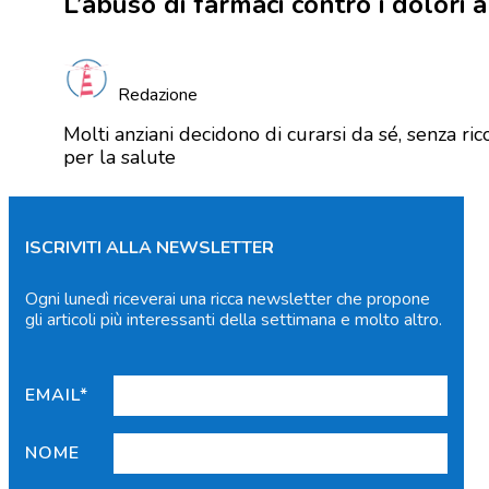
L’abuso di farmaci contro i dolori a
Redazione
Molti anziani decidono di curarsi da sé, senza rico
per la salute
ISCRIVITI ALLA NEWSLETTER
Ogni lunedì riceverai una ricca newsletter che propone
gli articoli più interessanti della settimana e molto altro.
EMAIL*
NOME