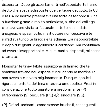
disperata. Dopo gli accertamenti nell’ospedale, le hanno
detto che aveva schiacciate due vertebre del collo, la C3
e la C4 ed inoltre presentava una forte osteoporosi. Una
situazione
grave
e molto pericolosa, al dire dei colleghi
che l’avevano visitata. Naturalmente le hanno dato
analgesici e spasmolitici ma il dolore non cessava e le
s’irradiava lungo le braccia e la schiena. Era insopportabile
e dopo due giorni le aggiunsero il cortisone. Ma continuava
ad essere insopportabile. A quel punto, disperati, mi hanno
chiamato.
Nonostante l’inevitabile assunzione di farmaci che le
somministravano nell’ospedale includendo la morfina, lei
non aveva alcun vero miglioramento. Dunque, applicai
rigorosamente la dottrina e tecnica omeopatica. Presi in
considerazione tutto quanto era predominante (P)
straordinario (S) peculiare (PC) e/o singolare (SG).
(P)
Dolori lancinanti, come scosse brucianti, conseguenti