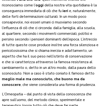
riconosciamo come l’
oggi
della nostra vita quotidiana è la
conseguenza immediata di ciò che fu
ieri
e, naturalmente,
delle forti determinazioni culturali. In un modo poco
consapevole, noi esseri umani ci muoviamo secondo
l’influenza di ciò che ci circonda: dalla famiglia, alla scuola,
al quartiere, secondo i movimenti commerciali, politici e
persino secondo i pensieri dominanti dell’epoca. L’intreccio
di tutte queste cose produce inoltre una forza silenziosa e
pericolosissima che si chiama inerzia e adattamento, un
aspetto che ha il suo peso nell’istinto di conservazione
e che si caratterizza attraverso la famosa resistenza al
cambiamento o, detto in un altro modo, dalla paura dello
sconosciuto. Non a caso è stato coniato il famoso detto
meglio male ma conosciuto, che buono ma da
conoscere
, che viene considerata una forma di prudenza.
L’Omeopatia – dal punto di vista della conoscenza che
apre sull’uomo, del metodo clinico, sperimentale e
terapeutico (ossia tutto ciò che deve far parte