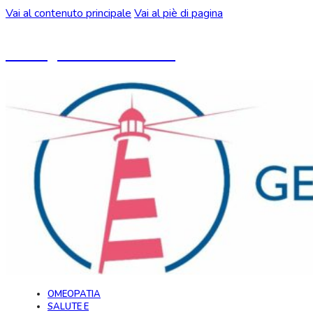
Vai al contenuto principale
Vai al piè di pagina
Un blog ideato da CeMON
OMEOPATIA
SALUTE E