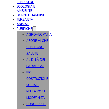
BENESSERE
ECOLOGIA E
AMBIENTE
DONNE E BAMBINI
TERZA ETÀ
ANIMALI
RUBRICHE
AGROMEOPATIA
AFORISMI CHE
GENERANO
SALUTE
AL DI LÀ DEI
PARADIGMI
BIO –
COSTRUZIONE
SOCIALE
NELLA POST
MODERNITÀ
CONGRESSI E