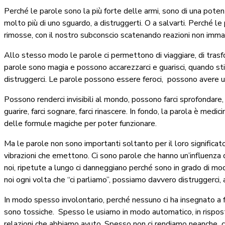
Perché le parole sono la più forte delle armi, sono di una poten
molto più di uno sguardo, a distruggerti. O a salvarti. Perché le p
rimosse, con il nostro subconscio scatenando reazioni non immagi
Allo stesso modo le parole ci permettono di viaggiare, di trasform
parole sono magia e possono accarezzarci e guarisci, quando st
distruggerci. Le parole possono essere feroci,
possono avere un
Possono renderci invisibili al mondo, possono farci sprofondare,
guarire, farci sognare, farci rinascere. In fondo, la parola è med
delle formule magiche per poter funzionare.
Ma le parole non sono importanti soltanto per il loro significat
vibrazioni che emettono. Ci sono parole che hanno un’influenza 
noi, ripetute a lungo ci danneggiano perché sono in grado di mo
noi ogni volta che “ci parliamo”, possiamo davvero distruggerci,
In modo spesso involontario, perché nessuno ci ha insegnato a 
sono tossiche.
Spesso le usiamo in modo automatico, in rispost
relazioni che abbiamo avuto. Spesso non ci rendiamo neanche
c