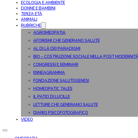
ECOLOGIA E AMBIENTE
DONNE E BAMBINI
TERZA ETÀ
ANIMALI
RUBRICHE
AGROMEOPATIA
AFORISMI CHE GENERANO SALUTE
AL DI LÀ DEI PARADIGMI
BIO – COSTRUZIONE SOCIALE NELLA POST MODERNIT
CONGRESSI E SEMINARI
ENNEAGRAMMA
FONDAZIONE SALUTOGENESI
HOMEOPATIC TALES
IL PATIO DI LUCILLE
LETTURE CHE GENERANO SALUTE
DIARIO PSICOFOTOGRAFICO
VIDEO