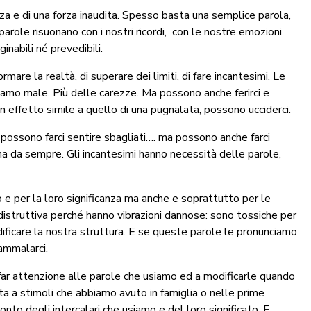
za e di una forza inaudita. Spesso basta una semplice parola,
arole risuonano con i nostri ricordi,
con le nostre emozioni
nabili né prevedibili.
are la realtà, di superare dei limiti, di fare incantesimi.
Le
iamo male. Più delle carezze. Ma possono anche ferirci e
 effetto simile a quello di una pugnalata, possono ucciderci.
 possono farci sentire sbagliati…. ma possono anche farci
icina da sempre. Gli incantesimi hanno necessità delle parole,
o e per la loro significanza ma anche e soprattutto per le
distruttiva perché hanno vibrazioni dannose: sono tossiche per
dificare la nostra struttura. E se queste parole le pronunciamo
 ammalarci.
far attenzione alle parole che usiamo ed a modificarle quando
a a stimoli che abbiamo avuto in famiglia o nelle prime
onto degli intercalari che usiamo e del loro significato. E,