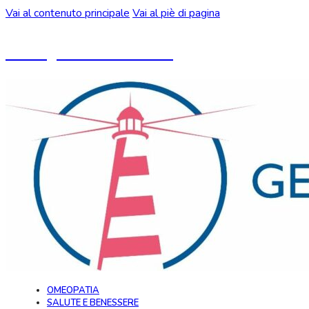
Vai al contenuto principale
Vai al piè di pagina
Un blog ideato da CeMON
OMEOPATIA
SALUTE E BENESSERE