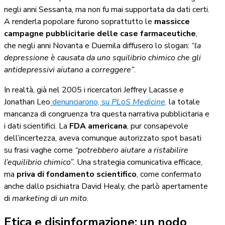
negli anni Sessanta, ma non fu mai supportata da dati certi.
A renderla popolare furono soprattutto le
massicce
campagne pubblicitarie delle case farmaceutiche
,
che negli anni Novanta e Duemila diffusero lo slogan:
“la
depressione è causata da uno squilibrio chimico che gli
antidepressivi aiutano a correggere”
.
In realtà, già nel 2005 i ricercatori Jeffrey Lacasse e
Jonathan Leo
denunciarono, su
PLoS Medicine
,
la totale
mancanza di congruenza tra questa narrativa pubblicitaria e
i dati scientifici. La
FDA americana
, pur consapevole
dell’incertezza, aveva comunque autorizzato spot basati
su frasi vaghe come
“potrebbero aiutare a ristabilire
l’equilibrio chimico”
. Una strategia comunicativa efficace,
ma
priva di fondamento scientifico
, come confermato
anche dallo psichiatra David Healy, che parlò apertamente
di
marketing di un mito
.
Etica e disinformazione: un nodo