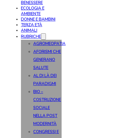
BENESSERE
ECOLOGIA E
AMBIENTE
DONNE E BAMBINI
TERZA ETÀ
ANIMALI
RUBRICHE
AGROMEOPATIA
AFORISMI CHE
GENERANO
SALUTE
AL DI LÀ DEI
PARADIGMI
BIO –
COSTRUZIONE
SOCIALE
NELLA POST
MODERNITÀ
CONGRESSI E