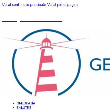
Vai al contenuto principale
Vai al piè di pagina
Un blog ideato da CeMON
OMEOPATIA
SALUTE E