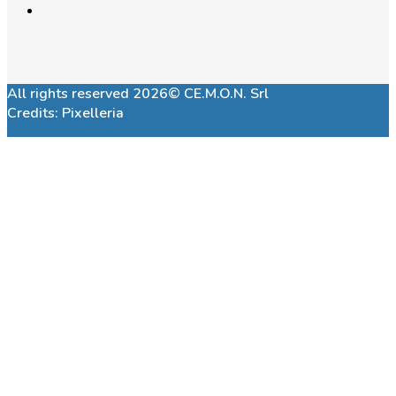
All rights reserved 2026© CE.M.O.N. Srl
Credits:
Pixelleria