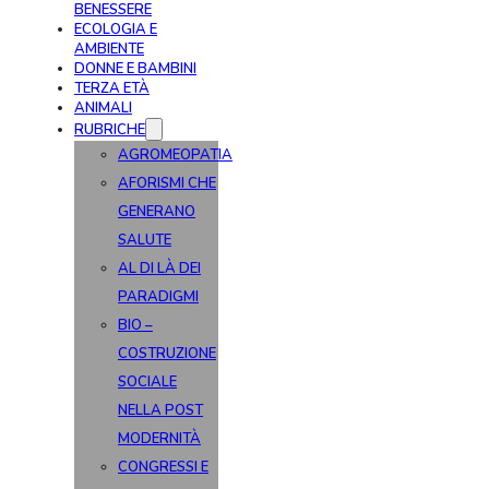
BENESSERE
ECOLOGIA E
AMBIENTE
DONNE E BAMBINI
TERZA ETÀ
ANIMALI
RUBRICHE
AGROMEOPATIA
AFORISMI CHE
GENERANO
SALUTE
AL DI LÀ DEI
PARADIGMI
BIO –
COSTRUZIONE
SOCIALE
NELLA POST
MODERNITÀ
CONGRESSI E