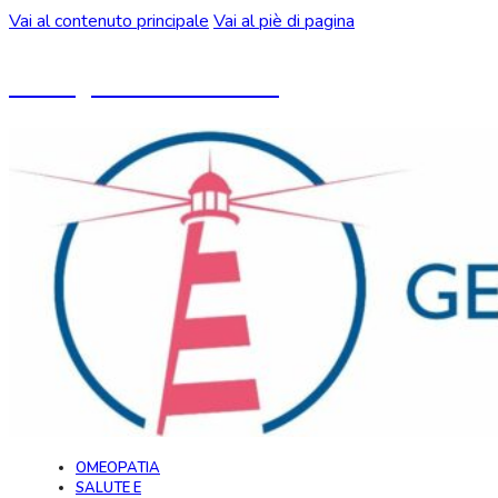
Vai al contenuto principale
Vai al piè di pagina
Un blog ideato da CeMON
OMEOPATIA
SALUTE E