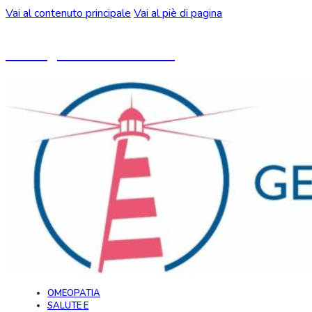
Vai al contenuto principale
Vai al piè di pagina
Un blog ideato da CeMON
OMEOPATIA
SALUTE E