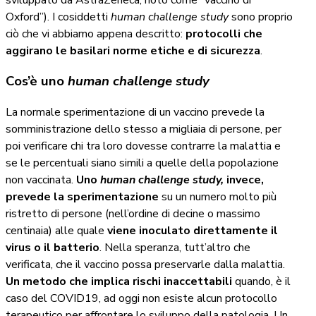
sviluppato da AstraZeneca, noto come “vaccino di
Oxford”). I cosiddetti
human challenge study
sono proprio
ciò che vi abbiamo appena descritto:
protocolli che
aggirano le basilari norme etiche e di sicurezza
.
Cos’è uno
human challenge study
La normale sperimentazione di un vaccino prevede la
somministrazione dello stesso a migliaia di persone, per
poi verificare chi tra loro dovesse contrarre la malattia e
se le percentuali siano simili a quelle della popolazione
non vaccinata.
Uno
human challenge study,
invece,
prevede la sperimentazione
su un numero molto più
ristretto di persone (nell’ordine di decine o massimo
centinaia) alle quale
viene inoculato direttamente il
virus o il batterio
. Nella speranza, tutt’altro che
verificata, che il vaccino possa preservarle dalla malattia.
Un metodo che implica rischi inaccettabili
quando, è il
caso del COVID19, ad oggi non esiste alcun protocollo
terapeutico per affrontare lo sviluppo della patologia. Un