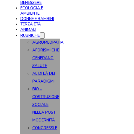
BENESSERE
ECOLOGIA E
AMBIENTE
DONNE E BAMBINI
TERZA ETÀ
ANIMALI
RUBRICHE
AGROMEOPATIA
AFORISMI CHE
GENERANO
SALUTE
AL DI LÀ DEI
PARADIGMI
BIO –
COSTRUZIONE
SOCIALE
NELLA POST
MODERNITÀ
CONGRESSI E