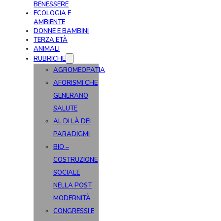
BENESSERE
ECOLOGIA E
AMBIENTE
DONNE E BAMBINI
TERZA ETÀ
ANIMALI
RUBRICHE
AGROMEOPATIA
AFORISMI CHE
GENERANO
SALUTE
AL DI LÀ DEI
PARADIGMI
BIO –
COSTRUZIONE
SOCIALE
NELLA POST
MODERNITÀ
CONGRESSI E