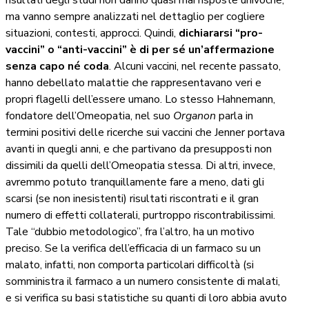
risultati degli studi non danno quasi mai risposte univoche,
ma vanno sempre analizzati nel dettaglio per cogliere
situazioni, contesti, approcci. Quindi,
dichiararsi “pro-
vaccini” o “anti-vaccini” è di per sé un’affermazione
senza capo né coda
. Alcuni vaccini, nel recente passato,
hanno debellato malattie che rappresentavano veri e
propri flagelli dell’essere umano. Lo stesso Hahnemann,
fondatore dell’Omeopatia, nel suo
Organon
parla in
termini positivi delle ricerche sui vaccini che Jenner portava
avanti in quegli anni, e che partivano da presupposti non
dissimili da quelli dell’Omeopatia stessa. Di altri, invece,
avremmo potuto tranquillamente fare a meno, dati gli
scarsi (se non inesistenti) risultati riscontrati e il gran
numero di effetti collaterali, purtroppo riscontrabilissimi.
Tale “dubbio metodologico”, fra l’altro, ha un motivo
preciso. Se la verifica dell’efficacia di un farmaco su un
malato, infatti, non comporta particolari difficoltà (si
somministra il farmaco a un numero consistente di malati,
e si verifica su basi statistiche su quanti di loro abbia avuto