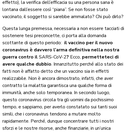
effetto), la verifica dell’efficacia su una persona sana è
lontana dall’essere così “piana”. Se non fosse stato
vaccinato, il soggetto si sarebbe ammalato? Chi può dirlo?
Questa lunga premessa, necessaria a non essere tacciati di
sostenere tesi preconcette, ci porta alla domanda
scottante di questo periodo:
il vaccino per il nuovo
coronavirus è davvero l’arma definitiva nella nostra
guerra contro il
SARS-CoV-2
?
Ecco,
permetteteci di
avere qualche dubbio
. Innanzitutto perché allo stato dei
fatti non è affatto detto che un vaccino sia in effetti
realizzabile. Non è ancora dimostrato, infatti, che aver
contratto la malattia garantisca una qualche forma di
immunità, anche solo temporanea. In secondo luogo,
questo coronavirus circola tra gli uomini da pochissimo
tempo, e sappiamo, per averlo constatato sui tanti suoi
simili, che i coronavirus tendono a mutare molto
rapidamente. Perché, dunque concentrare tutti i nostri
sforzi e le nostre risorse, anche finanziarie, in un’unica