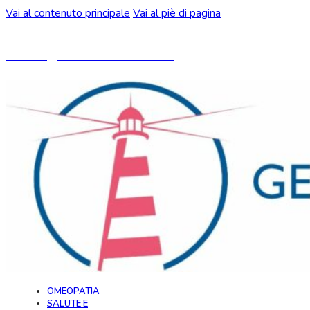
Vai al contenuto principale
Vai al piè di pagina
Un blog ideato da CeMON
OMEOPATIA
SALUTE E