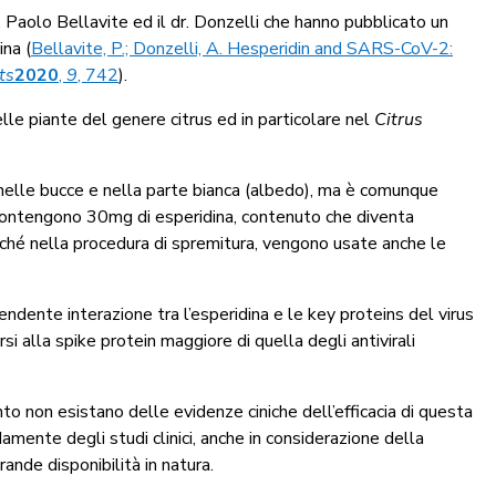
rof. Paolo Bellavite ed il dr. Donzelli che hanno pubblicato un
ina (
Bellavite, P.; Donzelli, A. Hesperidin and SARS-CoV-2:
ts
2020
,
9
, 742
).
lle piante del genere citrus ed in particolare nel
Citrus
elle bucce e nella parte bianca (albedo), ma è comunque
 contengono 30mg di esperidina, contenuto che diventa
rché nella procedura di spremitura, vengono usate anche le
endente interazione tra l’esperidina e le key proteins del virus
 alla spike protein maggiore di quella degli antivirali
to non esistano delle evidenze ciniche dell’efficacia di questa
mente degli studi clinici, anche in considerazione della
ande disponibilità in natura.