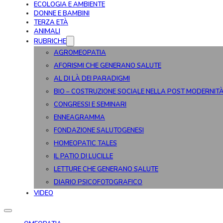
ECOLOGIA E AMBIENTE
DONNE E BAMBINI
TERZA ETÀ
ANIMALI
RUBRICHE
AGROMEOPATIA
AFORISMI CHE GENERANO SALUTE
AL DI LÀ DEI PARADIGMI
BIO – COSTRUZIONE SOCIALE NELLA POST MODERNIT
CONGRESSI E SEMINARI
ENNEAGRAMMA
FONDAZIONE SALUTOGENESI
HOMEOPATIC TALES
IL PATIO DI LUCILLE
LETTURE CHE GENERANO SALUTE
DIARIO PSICOFOTOGRAFICO
VIDEO