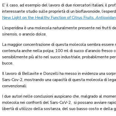
E’ il caso, ad esempio del lavoro di due ricercatori italiani, il p
interessante studio sulle proprietà di un bioflavonoide, l’esperd
New Light on the Healthy Function of Citrus Fruits.
Antioxidan
L’esperidina è una molecola naturalmente presente nei frutti de
sinens
is, o arancio dolce.
La maggior concentrazione di questa molecola sembra essere n
contenuta anche nella polpa; 100 ml di succo d’arancio fresco
sensibilmente più alto nel succo industriale, probabilmente pe
bucce.
Il lavoro di Bellavite e Donzelli ha messo in evidenza una sorpr
Sars-Cov-2, mostrando una capacità di questa molecola di legarsi
convenzionali.
I due autori nelle conclusioni auspicano che, malgrado al momen
molecola nei confronti del Sars-CoV-2, si possano avviare rapida
libertà di utilizzo della sostanza, del suo basso costo e della gr