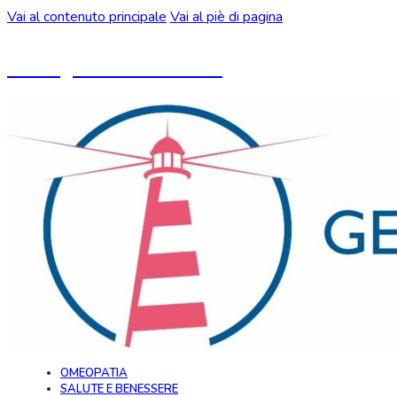
Vai al contenuto principale
Vai al piè di pagina
Un blog ideato da CeMON
OMEOPATIA
SALUTE E BENESSERE