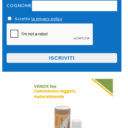
COGNOME
Accetto
la privacy policy