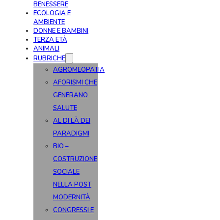
BENESSERE
ECOLOGIA E
AMBIENTE
DONNE E BAMBINI
TERZA ETÀ
ANIMALI
RUBRICHE
AGROMEOPATIA
AFORISMI CHE
GENERANO
SALUTE
AL DI LÀ DEI
PARADIGMI
BIO –
COSTRUZIONE
SOCIALE
NELLA POST
MODERNITÀ
CONGRESSI E