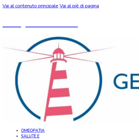
Vai al contenuto principale
Vai al piè di pagina
Un blog ideato da CeMON
OMEOPATIA
SALUTE E