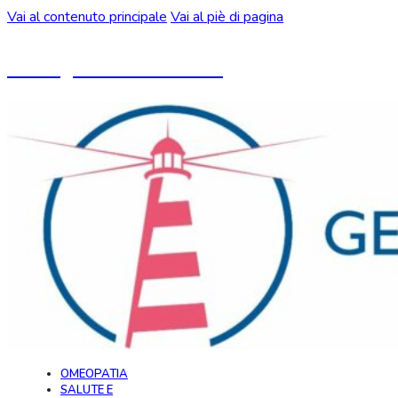
Vai al contenuto principale
Vai al piè di pagina
Un blog ideato da CeMON
OMEOPATIA
SALUTE E