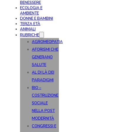
BENESSERE
ECOLOGIA E
AMBIENTE
DONNE E BAMBINI
TERZA ETÀ
ANIMALI
RUBRICHE
AGROMEOPATIA
AFORISMI CHE
GENERANO
SALUTE
AL DI LÀ DEI
PARADIGMI
BIO –
COSTRUZIONE
SOCIALE
NELLA POST
MODERNITÀ
CONGRESSI E