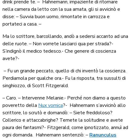
drink prende te. –
Hahnemann, impaziente di ritornare
nella camera da letto con la sua amata, gli si avvicinò e
disse: – Suvvia buon uomo, rimontate in carrozza e
portateci a casa. –
Ma lo scrittore, barcollando, andò a sedersi accanto ad una
delle ruote. – Non vorrete lasciarci qua per strada?-
S’indignò il medico tedesco.- Che genere di coscienza
avete?-
– Fu un grande peccato, quello di chi inventò la coscienza.
Perdiamola per qualche ora.- Fu la risposta, tra sussulti di
singhiozzo, di Scott Fitzgerald.
– Caro. – Intervenne Melanie.- Perché non diamo a questo
poveretto della
Nux vomica
?-
Hahnemann s’avvicinò allo
scrittore, lo scrutò e domandò: – Siete freddoloso?
Collerico e attaccabrighe? Temete la solitudine e avete
paura dei fantasmi?- Fitzgerald, come ipnotizzato, annuì ad
ogni domanda.
Hahnemann sentenziò: –
Ranunculus