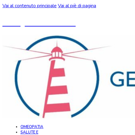
Vai al contenuto principale
Vai al piè di pagina
Un blog ideato da CeMON
OMEOPATIA
SALUTE E