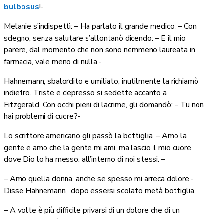
bulbosus
!-
Melanie s’indispettì: – Ha parlato il grande medico. – Con
sdegno, senza salutare s’allontanò dicendo: – E il mio
parere, dal momento che non sono nemmeno laureata in
farmacia, vale meno di nulla.-
Hahnemann, sbalordito e umiliato, inutilmente la richiamò
indietro. Triste e depresso si sedette accanto a
Fitzgerald. Con occhi pieni di lacrime, gli domandò: – Tu non
hai problemi di cuore?-
Lo scrittore americano gli passò la bottiglia. – Amo la
gente e amo che la gente mi ami, ma lascio il mio cuore
dove Dio lo ha messo: all’interno di noi stessi. –
– Amo quella donna, anche se spesso mi arreca dolore.-
Disse Hahnemann,
dopo essersi scolato metà bottiglia.
– A volte è più difficile privarsi di un dolore che di un