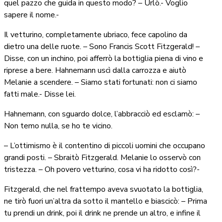
quel pazzo che guida in questo modo? – Urlò.- Voglio
sapere il nome.-
Il vetturino, completamente ubriaco, fece capolino da
dietro una delle ruote. – Sono Francis Scott Fitzgerald! –
Disse, con un inchino, poi afferrò la bottiglia piena di vino e
riprese a bere. Hahnemann uscì dalla carrozza e aiutò
Melanie a scendere. – Siamo stati fortunati: non ci siamo
fatti male.- Disse lei.
Hahnemann, con sguardo dolce, l’abbracciò ed esclamò: –
Non temo nulla, se ho te vicino.
– L’ottimismo è il contentino di piccoli uomini che occupano
grandi posti. – Sbraitò Fitzgerald. Melanie lo osservò con
tristezza. – Oh povero vetturino, cosa vi ha ridotto così?-
Fitzgerald, che nel frattempo aveva svuotato la bottiglia,
ne tirò fuori un’altra da sotto il mantello e biascicò: – Prima
tu prendi un drink, poi il drink ne prende un altro, e infine il