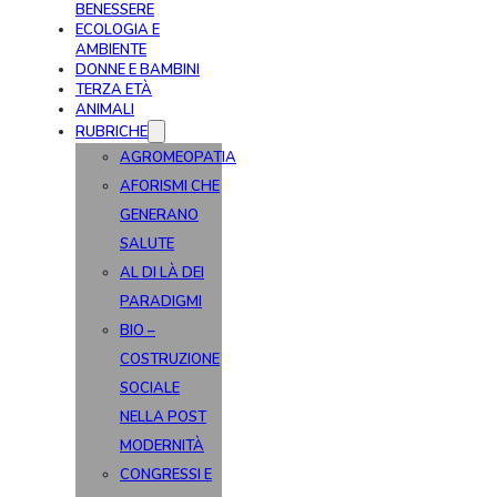
BENESSERE
ECOLOGIA E
AMBIENTE
DONNE E BAMBINI
TERZA ETÀ
ANIMALI
RUBRICHE
AGROMEOPATIA
AFORISMI CHE
GENERANO
SALUTE
AL DI LÀ DEI
PARADIGMI
BIO –
COSTRUZIONE
SOCIALE
NELLA POST
MODERNITÀ
CONGRESSI E