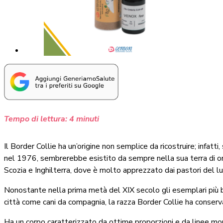
Tempo di lettura:
4
minuti
Il Border Collie ha un’origine non semplice da ricostruire; infatti
nel 1976, sembrerebbe esistito da sempre nella sua terra di orig
Scozia e Inghilterra, dove è molto apprezzato dai pastori del l
Nonostante nella prima metà del XIX secolo gli esemplari più bel
città come cani da compagnia, la razza Border Collie ha conser
Ha un corpo caratterizzato da ottime proporzioni e da linee mo