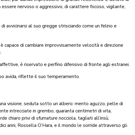
a essere nervoso o aggressivo, di carattere focoso, vigilante,
 di avvicinarsi al suo gregge strisciando come un felino e
, è capace di cambiare improvvisamente velocità e direzione
.
ettive, è riservato e perfino difensivo di fronte agli estranei.
o avida, riflette il suo temperamento.
una visione, seduta sotto un albero: mento aguzzo, pelle di
e intrecciate in grembo, quaranta centimetri di vita,
e chiaro privi di sfumature nocciola, tagliati all’insù,
dici anni, Rossella O’Hara, e il mondo le sorride attraverso gli