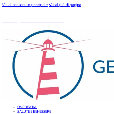
Vai al contenuto principale
Vai al piè di pagina
Un blog ideato da CeMON
OMEOPATIA
SALUTE E BENESSERE