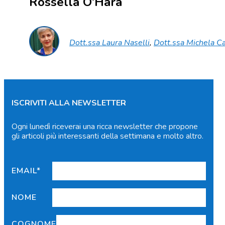
Rossella O’Hara
Dott.ssa Laura Naselli
,
Dott.ssa Michela C
ISCRIVITI ALLA NEWSLETTER
Ogni lunedì riceverai una ricca newsletter che propone
gli articoli più interessanti della settimana e molto altro.
EMAIL*
NOME
COGNOME