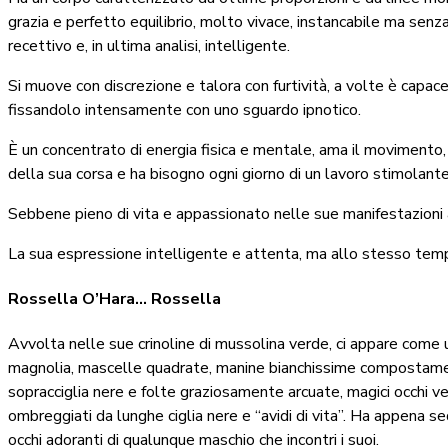
grazia e perfetto equilibrio, molto vivace, instancabile ma senz
recettivo e, in ultima analisi, intelligente.
Si muove con discrezione e talora con furtività, a volte è capace
fissandolo intensamente con uno sguardo ipnotico.
È un concentrato di energia fisica e mentale, ama il movimento
della sua corsa e ha bisogno ogni giorno di un lavoro stimolante
Sebbene pieno di vita e appassionato nelle sue manifestazioni aff
La sua espressione intelligente e attenta, ma allo stesso temp
Rossella O’Hara… Rossella
Avvolta nelle sue crinoline di mussolina verde, ci appare come 
magnolia, mascelle quadrate, manine bianchissime compostament
sopracciglia nere e folte graziosamente arcuate, magici occhi verd
ombreggiati da lunghe ciglia nere e “avidi di vita”. Ha appena se
occhi adoranti di qualunque maschio che incontri i suoi.