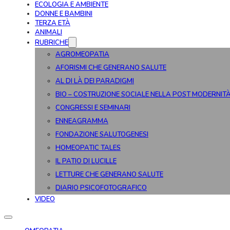
ECOLOGIA E AMBIENTE
DONNE E BAMBINI
TERZA ETÀ
ANIMALI
RUBRICHE
AGROMEOPATIA
AFORISMI CHE GENERANO SALUTE
AL DI LÀ DEI PARADIGMI
BIO – COSTRUZIONE SOCIALE NELLA POST MODERNIT
CONGRESSI E SEMINARI
ENNEAGRAMMA
FONDAZIONE SALUTOGENESI
HOMEOPATIC TALES
IL PATIO DI LUCILLE
LETTURE CHE GENERANO SALUTE
DIARIO PSICOFOTOGRAFICO
VIDEO