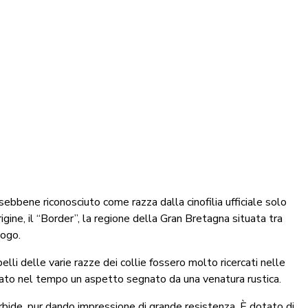
, sebbene riconosciuto come razza dalla cinofilia ufficiale solo
ine, il “Border”, la regione della Gran Bretagna situata tra
uogo.
li delle varie razze dei collie fossero molto ricercati nelle
vato nel tempo un aspetto segnato da una venatura rustica.
rbide, pur dando impressione di grande resistenza. È dotato di