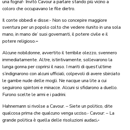
una fogna!- Invitò Cavour a parlare stando più vicino a
coloro che occupavano le file dietro.
Il conte obbedì e disse:- Non so concepire maggiore
sventura per un popolo colto che vedere riunito in una sola
mano, in mano de’ suoi governanti, il potere civile e il
potere religioso.
–
Alcune nobildonne, avvertito il terribile olezzo, svennero
immediatamente. Altre, istintivamente, sollevarono la
lunga gonna per coprirsi il naso. I mariti di quest’ultime
s’indignarono con alcuni ufficiali, colpevoli di avere sbirciato
le gambe nude delle mogli. Ne nacque una lite a cui
seguirono spintoni e minacce. Alcuni si sfidarono a duello.
Furono scelte le armi e i padrini.
Hahnemann si rivolse a Cavour. – Siete un politico, dite
qualcosa prima che qualcuno venga ucciso.- Cavour: – La
grande politica è quella delle risoluzioni audaci
.-