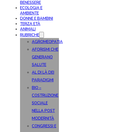
BENESSERE
ECOLOGIA E
AMBIENTE
DONNE E BAMBINI
TERZA ETÀ
ANIMALI
RUBRICHE
AGROMEOPATIA
AFORISMI CHE
GENERANO
SALUTE
AL DI LÀ DEI
PARADIGMI
BIO –
COSTRUZIONE
SOCIALE
NELLA POST
MODERNITÀ
CONGRESSI E