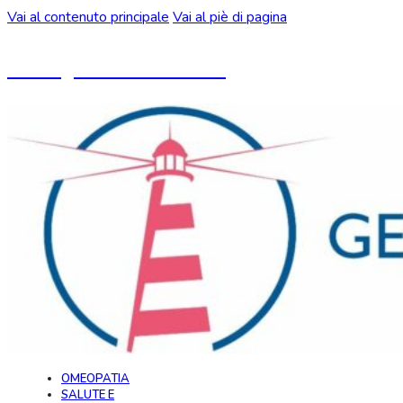
Vai al contenuto principale
Vai al piè di pagina
Un blog ideato da CeMON
OMEOPATIA
SALUTE E