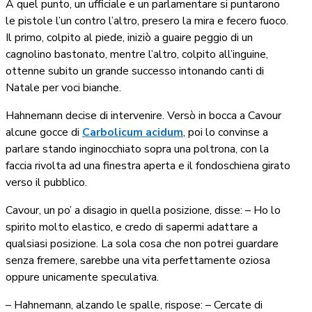
A quel punto, un ufficiale e un parlamentare si puntarono
le pistole l’un contro l’altro, presero la mira e fecero fuoco.
Il primo, colpito al piede, iniziò a guaire peggio di un
cagnolino bastonato, mentre l’altro, colpito all’inguine,
ottenne subito un grande successo intonando canti di
Natale per voci bianche.
Hahnemann decise di intervenire. Versò in bocca a Cavour
alcune gocce di
Carbolicum acidum
, poi lo convinse a
parlare stando inginocchiato sopra una poltrona, con la
faccia rivolta ad una finestra aperta e il fondoschiena girato
verso il pubblico.
Cavour, un po’ a disagio in quella posizione, disse: – Ho lo
spirito molto elastico, e credo di sapermi adattare a
qualsiasi posizione. La sola cosa che non potrei guardare
senza fremere, sarebbe una vita perfettamente oziosa
oppure unicamente speculativa.
– Hahnemann, alzando le spalle, rispose: – Cercate di