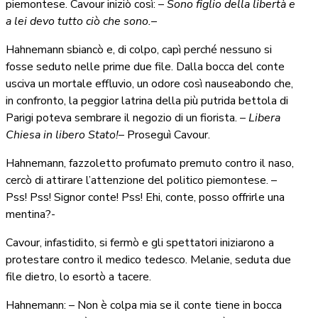
piemontese. Cavour iniziò così: –
Sono figlio della libertà e
a lei devo tutto ciò che sono.
–
Hahnemann sbiancò e, di colpo, capì perché nessuno si
fosse seduto nelle prime due file. Dalla bocca del conte
usciva un mortale effluvio, un odore così nauseabondo che,
in confronto, la peggior latrina della più putrida bettola di
Parigi poteva sembrare il negozio di un fiorista.
–
Libera
Chiesa in libero Stato!
– Proseguì Cavour.
Hahnemann, fazzoletto profumato premuto contro il naso,
cercò di attirare l’attenzione del politico piemontese. –
Pss! Pss! Signor conte! Pss! Ehi, conte, posso offrirle una
mentina?-
Cavour, infastidito, si fermò e gli spettatori iniziarono a
protestare contro il medico tedesco. Melanie, seduta due
file dietro, lo esortò a tacere.
Hahnemann: – Non è colpa mia se il conte tiene in bocca