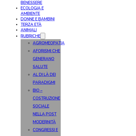
BENESSERE
ECOLOGIA E
AMBIENTE
DONNE E BAMBINI
TERZA ETÀ
ANIMALI
RUBRICHE
AGROMEOPATIA
AFORISMI CHE
GENERANO
SALUTE
AL DI LÀ DEI
PARADIGMI
BIO –
COSTRUZIONE
SOCIALE
NELLA POST
MODERNITÀ
CONGRESSI E