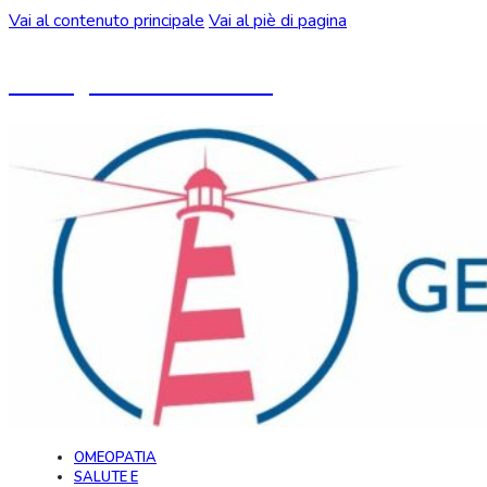
Vai al contenuto principale
Vai al piè di pagina
Un blog ideato da CeMON
OMEOPATIA
SALUTE E