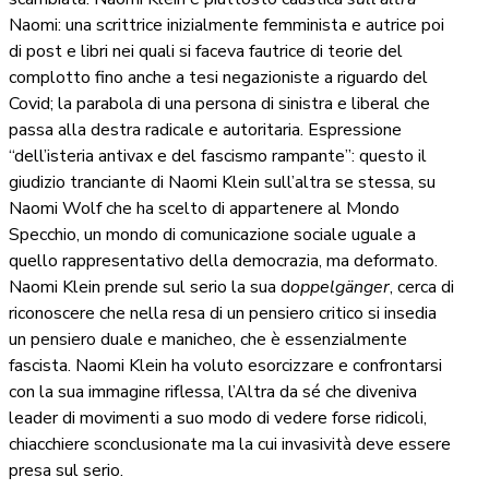
Naomi: una scrittrice inizialmente femminista e autrice poi
di post e libri nei quali si faceva fautrice di teorie del
complotto fino anche a tesi negazioniste a riguardo del
Covid; la parabola di una persona di sinistra e liberal che
passa alla destra radicale e autoritaria. Espressione
“dell’isteria antivax e del fascismo rampante”: questo il
giudizio tranciante di Naomi Klein sull’altra se stessa, su
Naomi Wolf che ha scelto di appartenere al Mondo
Specchio, un mondo di comunicazione sociale uguale a
quello rappresentativo della democrazia, ma deformato.
Naomi Klein prende sul serio la sua d
oppelgänger
, cerca di
riconoscere che nella resa di un pensiero critico si insedia
un pensiero duale e manicheo, che è essenzialmente
fascista. Naomi Klein ha voluto esorcizzare e confrontarsi
con la sua immagine riflessa, l’Altra da sé che diveniva
leader di movimenti a suo modo di vedere forse ridicoli,
chiacchiere sconclusionate ma la cui invasività deve essere
presa sul serio.