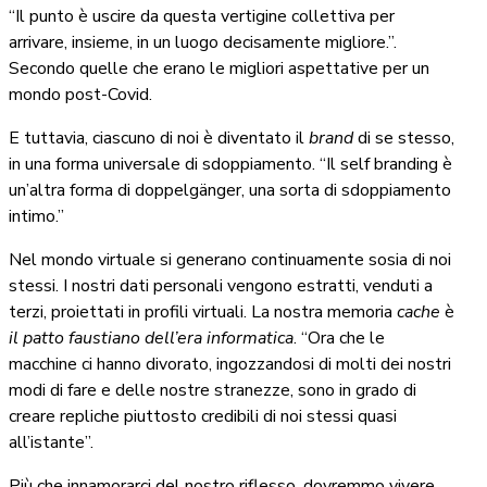
“Il punto è uscire da questa vertigine collettiva per
arrivare, insieme, in un luogo decisamente migliore.”.
Secondo quelle che erano le migliori aspettative per un
mondo post-Covid.
E tuttavia, ciascuno di noi è diventato il
brand
di se stesso,
in una forma universale di sdoppiamento. “Il self branding è
un’altra forma di doppelgänger, una sorta di sdoppiamento
intimo.”
Nel mondo virtuale si generano continuamente sosia di noi
stessi. I nostri dati personali vengono estratti, venduti a
terzi, proiettati in profili virtuali. La nostra memoria
cache
è
il patto faustiano dell’era informatica
.
“Ora che le
macchine ci hanno divorato, ingozzandosi di molti dei nostri
modi di fare e delle nostre stranezze, sono in grado di
creare repliche piuttosto credibili di noi stessi quasi
all’istante”.
Più che innamorarci del nostro riflesso, dovremmo vivere