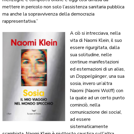
mettere in pericolo non solo l’assistenza sanitaria pubblica
ma anche la sopravvivenza della democrazia
rappresentativa.”
A ciò si intrecciava, nella
vita di Naomi Klein, il suo
essere rigurgitata, dalla
sua solitudine, nelle
continue manifestazioni
ed esternazioni di un
alias
,
un
Doppelgänger
, una sua
sosia, invero un’altra
Naomi (Naomi Wolff) con
la quale ad un certo punto
cominciò, nella
comunicazione dei
social
,
ad essere
sistematicamente
scambiata. Naomi Klein è piuttosto caustica
sull’altra