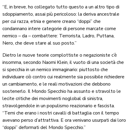
“E, in breve, ho collegato tutto questo a un altro tipo di
sdoppiamento, assai più pericoloso: la deriva ancestrale
per cui razza, etnia e genere creano “doppi” che
condannano intere categorie di persone marcate come
nemico – da – combattere: Terrorista, Ladro, Puttana,
Nero, che deve stare al suo posto.”
Dietro le nuove teorie complottiste o negazioniste c’è
insomma, secondo Naomi Klein, il vuoto di una società che
si specchia in un nemico immaginario: piuttosto che
individuare ciò contro cui realmente sia possibile richiedere
un cambiamento, e le reali motivazioni che debbono
sostenerlo. Il Mondo Specchio ha assunto e stravolto le
lecite critiche dei movimenti noglobal di sinistra,
stravolgendole in un populismo reazionario e fascista.
“Temi che erano i nostri cavalli di battaglia con il tempo
avevano perso d’attrattiva. E ora venivano usurpati dai loro
“doppi” deformati del Mondo Specchio.”