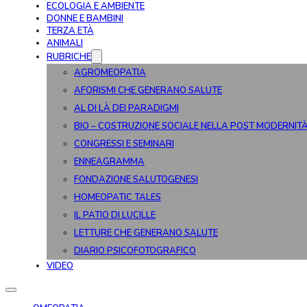
ECOLOGIA E AMBIENTE
DONNE E BAMBINI
TERZA ETÀ
ANIMALI
RUBRICHE
AGROMEOPATIA
AFORISMI CHE GENERANO SALUTE
AL DI LÀ DEI PARADIGMI
BIO – COSTRUZIONE SOCIALE NELLA POST MODERNIT
CONGRESSI E SEMINARI
ENNEAGRAMMA
FONDAZIONE SALUTOGENESI
HOMEOPATIC TALES
IL PATIO DI LUCILLE
LETTURE CHE GENERANO SALUTE
DIARIO PSICOFOTOGRAFICO
VIDEO