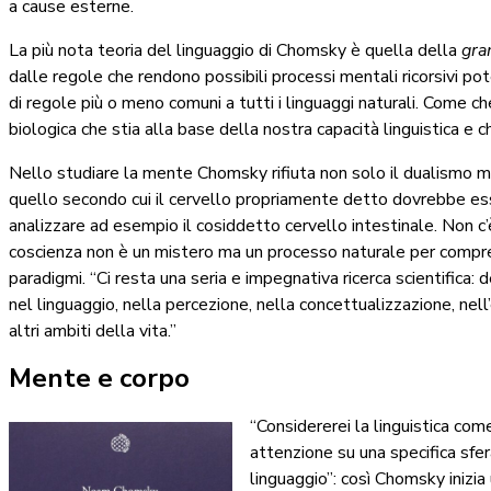
a cause esterne.
La più nota teoria del linguaggio di Chomsky è quella della
gra
dalle regole che rendono possibili processi mentali ricorsivi pot
di regole più o meno comuni a tutti i linguaggi naturali. Come c
biologica che stia alla base della nostra capacità linguistica e c
Nello studiare la mente Chomsky rifiuta non solo il dualismo m
quello secondo cui il cervello propriamente detto dovrebbe es
analizzare ad esempio il cosiddetto cervello intestinale. Non c’
coscienza non è un mistero ma un processo naturale per compren
paradigmi. “Ci resta una seria e impegnativa ricerca scientifica
nel linguaggio, nella percezione, nella concettualizzazione, nell’e
altri ambiti della vita.”
Mente e corpo
“Considererei la linguistica com
attenzione su una specifica sfer
linguaggio”: così Chomsky inizi