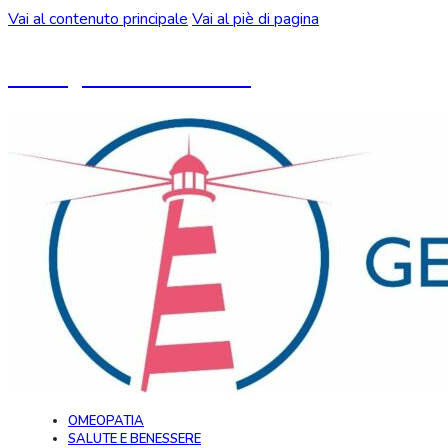
Vai al contenuto principale
Vai al piè di pagina
Un blog ideato da CeMON
OMEOPATIA
SALUTE E BENESSERE