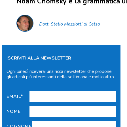
Noam Chomsky e la grammatica u
Dott. Stelio Mazziotti di Celso
ISCRIVITI ALLA NEWSLETTER
Ogni lunedì riceverai una ricca newsletter che propone
gli articoli più interessanti della settimana e molto altro.
EMAIL*
NOME
COGNOME