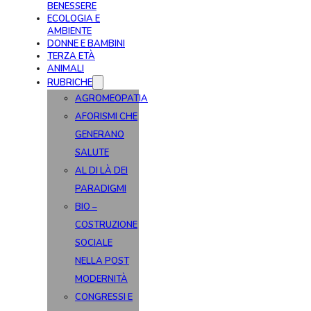
BENESSERE
ECOLOGIA E
AMBIENTE
DONNE E BAMBINI
TERZA ETÀ
ANIMALI
RUBRICHE
AGROMEOPATIA
AFORISMI CHE
GENERANO
SALUTE
AL DI LÀ DEI
PARADIGMI
BIO –
COSTRUZIONE
SOCIALE
NELLA POST
MODERNITÀ
CONGRESSI E