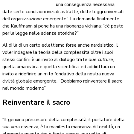
una conseguenza necessaria,
date certe condizioni iniziali astratte, delle leggi universali
dell’organizzazione emergente”. La domanda finalmente
che Kauffmann si pone ha una risonanza vichiana: “c’è posto
per la legge nelle scienze storiche?”
Al di là di un certo eclettismo forse anche narcisistico, il
voler indagare la teoria della complessità oltre i suoi
stessi confini, è un invito al dialogo tra le
due culture
,
quella umanistica e quella scientifica, ed addirittura un
invito a ridefinire un mito fondativo della nostra nuova
civiltà globale emergente. “Dobbiamo reinventare il sacro
nel mondo moderno”
Reinventare il sacro
“Il genuino precursore della complessità, il portatore della
sua vera essenza, è la manifesta mancanza di località, un
elemento questo che è fonte, ancora una volta, di