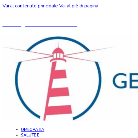
Vai al contenuto principale
Vai al piè di pagina
Un blog ideato da CeMON
OMEOPATIA
SALUTE E