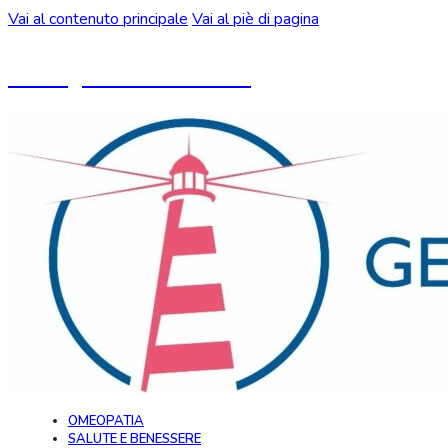
Vai al contenuto principale
Vai al piè di pagina
Un blog ideato da CeMON
OMEOPATIA
SALUTE E BENESSERE