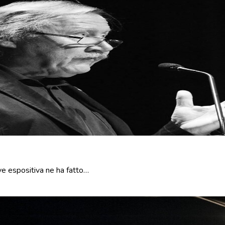
rve espositiva ne ha fatto…