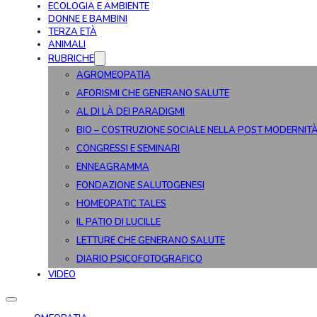
ECOLOGIA E AMBIENTE
DONNE E BAMBINI
TERZA ETÀ
ANIMALI
RUBRICHE
AGROMEOPATIA
AFORISMI CHE GENERANO SALUTE
AL DI LÀ DEI PARADIGMI
BIO – COSTRUZIONE SOCIALE NELLA POST MODERNIT
CONGRESSI E SEMINARI
ENNEAGRAMMA
FONDAZIONE SALUTOGENESI
HOMEOPATIC TALES
IL PATIO DI LUCILLE
LETTURE CHE GENERANO SALUTE
DIARIO PSICOFOTOGRAFICO
VIDEO