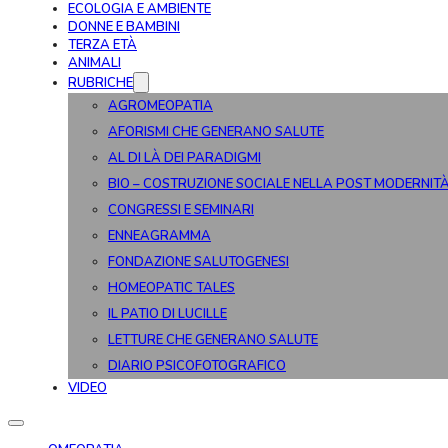
ECOLOGIA E AMBIENTE
DONNE E BAMBINI
TERZA ETÀ
ANIMALI
RUBRICHE
AGROMEOPATIA
AFORISMI CHE GENERANO SALUTE
AL DI LÀ DEI PARADIGMI
BIO – COSTRUZIONE SOCIALE NELLA POST MODERNIT
CONGRESSI E SEMINARI
ENNEAGRAMMA
FONDAZIONE SALUTOGENESI
HOMEOPATIC TALES
IL PATIO DI LUCILLE
LETTURE CHE GENERANO SALUTE
DIARIO PSICOFOTOGRAFICO
VIDEO