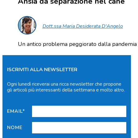
Ansia da separazione nel cane
Dott.ssa Maria Desiderata D'Angelo
Un antico problema peggiorato dalla pandemia
ISCRIVITI ALLA NEWSLETTER
Ogni lunedì riceverai una ricca newsletter che propone
gli articoli più interessanti della settimana e molto altro.
EMAIL*
NOME