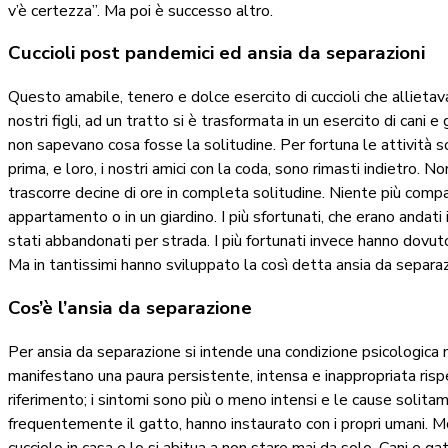
v’è certezza”. Ma poi è successo altro.
Cuccioli post pandemici ed ansia da separazioni
Questo amabile, tenero e dolce esercito di cuccioli che allietava
nostri figli, ad un tratto si è trasformata in un esercito di cani 
non sapevano cosa fosse la solitudine. Per fortuna le attività 
prima, e loro, i nostri amici con la coda, sono rimasti indietro. No
trascorre decine di ore in completa solitudine. Niente più compag
appartamento o in un giardino. I più sfortunati, che erano andati i
stati abbandonati per strada. I più fortunati invece hanno dovuto
Ma in tantissimi hanno sviluppato la così detta ansia da separa
Cos’è l’ansia da separazione
Per ansia da separazione si intende una condizione psicologica n
manifestano una paura persistente, intensa e inappropriata rispet
riferimento; i sintomi sono più o meno intensi e le cause solita
frequentemente il gatto, hanno instaurato con i propri umani. Mol
cucciolo in casa e lo si abitua a non stare mai da solo. Cani e ga