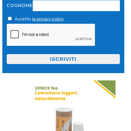
COGNOME
Accetto
la privacy policy