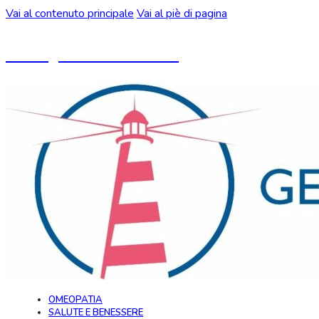
Vai al contenuto principale
Vai al piè di pagina
Un blog ideato da CeMON
OMEOPATIA
SALUTE E BENESSERE