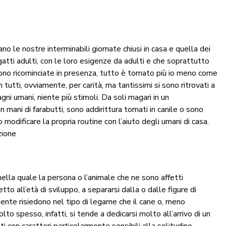
no le nostre interminabili giornate chiusi in casa e quella dei
e gatti adulti, con le loro esigenze da adulti e che soprattutto
sono ricominciate in presenza, tutto è tornato più io meno come
n tutti, ovviamente, per carità, ma tantissimi si sono ritrovati a
ni umani, niente più stimoli. Da soli magari in un
n mani di farabutti, sono addirittura tornati in canile o sono
 modificare la propria routine con l’aiuto degli umani di casa.
zione
ella quale la persona o l’animale che ne sono affetti
to all’età di sviluppo, a separarsi dalla o dalle figure di
mente risiedono nel tipo di legame che il cane o, meno
to spesso, infatti, si tende a dedicarsi molto all’arrivo di un
tti con caratteri particolarmente sensibili alla solitudine