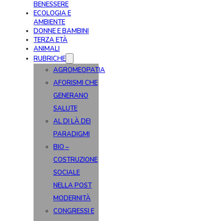
BENESSERE
ECOLOGIA E
AMBIENTE
DONNE E BAMBINI
TERZA ETÀ
ANIMALI
RUBRICHE
AGROMEOPATIA
AFORISMI CHE
GENERANO
SALUTE
AL DI LÀ DEI
PARADIGMI
BIO –
COSTRUZIONE
SOCIALE
NELLA POST
MODERNITÀ
CONGRESSI E