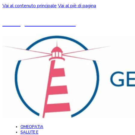
Vai al contenuto principale
Vai al piè di pagina
Un blog ideato da CeMON
OMEOPATIA
SALUTE E