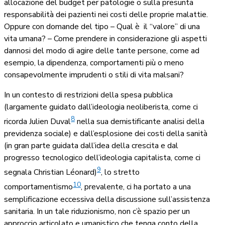
allocazione del budget per patologie o sulla presunta
responsabilità dei pazienti nei costi delle proprie malattie.
Oppure con domande del tipo – Qual è il “valore” di una
vita umana? – Come prendere in considerazione gli aspetti
dannosi del modo di agire delle tante persone, come ad
esempio, la dipendenza, comportamenti più o meno
consapevolmente imprudenti o stili di vita malsani?
In un contesto di restrizioni della spesa pubblica
(largamente guidato dall’ideologia neoliberista, come ci
8
ricorda Julien Duval
nella sua demistificante analisi della
previdenza sociale) e dall’esplosione dei costi
della sanità
(in gran parte guidata dall’idea della crescita e dal
progresso tecnologico dell’ideologia capitalista, come ci
9
segnala Christian Léonard)
, lo stretto
10
comportamentismo
, prevalente, ci ha portato a una
semplificazione eccessiva della discussione sull’assistenza
sanitaria. In un tale riduzionismo, non c’è spazio per un
approccio articolato e umanistico che tenga conto della