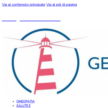
Vai al contenuto principale
Vai al piè di pagina
Un blog ideato da CeMON
OMEOPATIA
SALUTE E