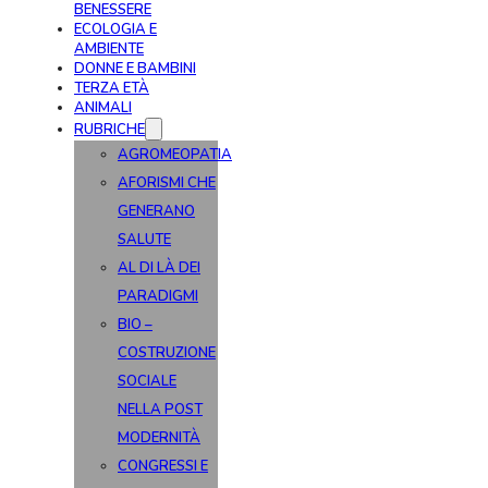
BENESSERE
ECOLOGIA E
AMBIENTE
DONNE E BAMBINI
TERZA ETÀ
ANIMALI
RUBRICHE
AGROMEOPATIA
AFORISMI CHE
GENERANO
SALUTE
AL DI LÀ DEI
PARADIGMI
BIO –
COSTRUZIONE
SOCIALE
NELLA POST
MODERNITÀ
CONGRESSI E