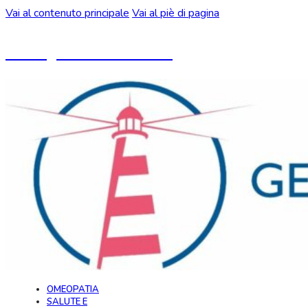
Vai al contenuto principale
Vai al piè di pagina
Un blog ideato da CeMON
OMEOPATIA
SALUTE E