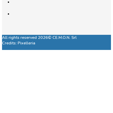
All rights reserved 2026© CE.M.O.N. Srl
Credits:
Pixelleria