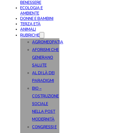
BENESSERE
ECOLOGIA E
AMBIENTE
DONNE E BAMBINI
TERZA ETÀ
ANIMALI
RUBRICHE
AGROMEOPATIA
AFORISMI CHE
GENERANO
SALUTE
AL DI LÀ DEI
PARADIGMI
BIO –
COSTRUZIONE
SOCIALE
NELLA POST
MODERNITÀ
CONGRESSI E