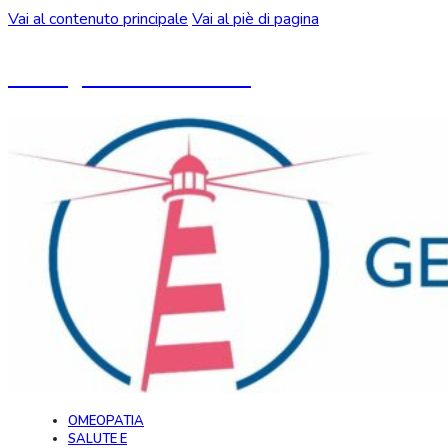
Vai al contenuto principale
Vai al piè di pagina
Un blog ideato da CeMON
OMEOPATIA
SALUTE E