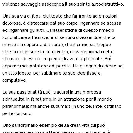
violenza selvaggia asseconda il suo spirito autodistruttivo.
Una sua via di fuga, piuttosto che far fronte ad emozioni
dolorose, è distaccarsi dal suo corpo, ingannare se stessa
ed ingannare gli altri. Caratteristiche di questo rimedio
sono alcune allucinazioni: di sentirsi diviso in due, che la
mente sia separata dal corpo, che il cranio sia troppo
stretto, di essere fatto di vetro, di avere animali nello
stomaco, di essere in guerra, di avere agito male. Può
apparire manipolatore ed ipocrita. Ha bisogno di aderire ad
un alto ideale
per sublimare le sue idee fisse e
compulsive.
La sua passionalità può
tradursi in una morbosa
spiritualità, in fanatismo, in un’attrazione per il mondo
paranormale; ma anche sublimarsi in uno zelante, ostinato
perfezionismo.
Uno straordinario esempio della creatività cui può
assurgere questo carattere pieno di luci ed ombre, è