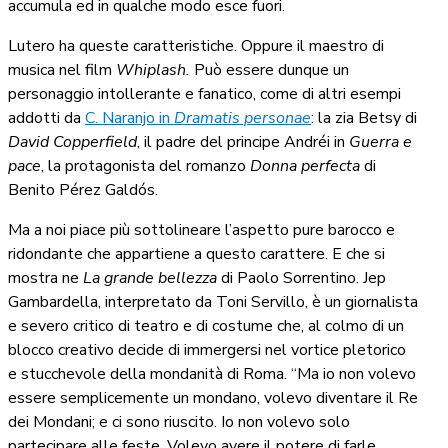
accumula ed in qualche modo esce fuori.
Lutero ha queste caratteristiche. Oppure il maestro di
musica nel film
Whiplash.
Può essere dunque un
personaggio intollerante e fanatico, come di altri esempi
addotti da
C. Naranjo in
Dramatis personae
: la zia Betsy di
David Copperfield
, il padre del principe Andréi in
Guerra e
pace
, la protagonista del romanzo
Donna perfecta
di
Benito Pérez Galdós.
Ma a noi piace più sottolineare l’aspetto pure barocco e
ridondante che appartiene a questo carattere. E che si
mostra ne
La grande bellezza
di Paolo Sorrentino. Jep
Gambardella, interpretato da Toni Servillo, è un giornalista
e severo critico di teatro e di costume che, al colmo di un
blocco creativo decide di immergersi nel vortice pletorico
e stucchevole della mondanità di Roma. “Ma io non volevo
essere semplicemente un mondano, volevo diventare il Re
dei Mondani; e ci sono riuscito. Io non volevo solo
partecipare alle feste. Volevo avere il potere di farle