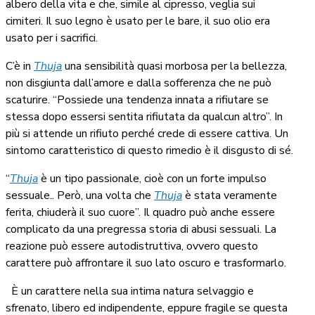
albero della vita e che, simile al cipresso, veglia sui
cimiteri. Il suo legno è usato per le bare, il suo olio era
usato per i sacrifici.
C’è in
Thuja
una sensibilità quasi morbosa per la bellezza,
non disgiunta dall’amore e dalla sofferenza che ne può
scaturire. “Possiede una tendenza innata a rifiutare se
stessa dopo essersi sentita rifiutata da qualcun altro”. In
più si attende un rifiuto perché crede di essere cattiva. Un
sintomo caratteristico di questo rimedio è il disgusto di sé.
“
Thuja
è un tipo passionale, cioè con un forte impulso
sessuale.. Però, una volta che
Thuja
è stata veramente
ferita, chiuderà il suo cuore”. Il quadro può anche essere
complicato da una pregressa storia di abusi sessuali. La
reazione può essere autodistruttiva, ovvero questo
carattere può affrontare il suo lato oscuro e trasformarlo.
È un carattere nella sua intima natura selvaggio e
sfrenato, libero ed indipendente, eppure fragile se questa