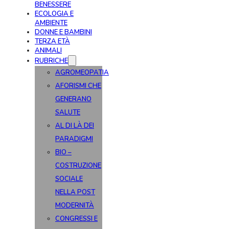
BENESSERE
ECOLOGIA E
AMBIENTE
DONNE E BAMBINI
TERZA ETÀ
ANIMALI
RUBRICHE
AGROMEOPATIA
AFORISMI CHE
GENERANO
SALUTE
AL DI LÀ DEI
PARADIGMI
BIO –
COSTRUZIONE
SOCIALE
NELLA POST
MODERNITÀ
CONGRESSI E