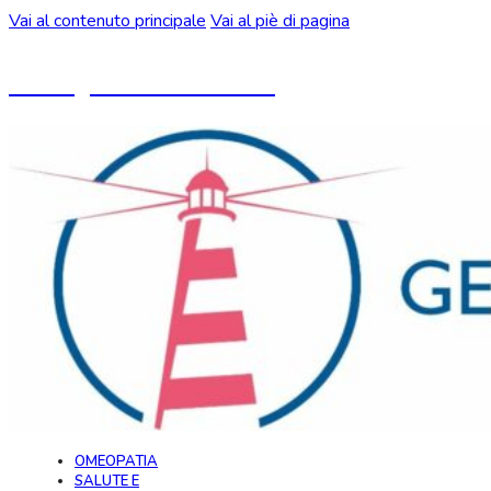
Vai al contenuto principale
Vai al piè di pagina
Un blog ideato da CeMON
OMEOPATIA
SALUTE E