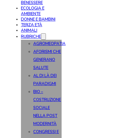
BENESSERE
ECOLOGIA E
AMBIENTE
DONNE E BAMBINI
TERZA ETÀ
ANIMALI
RUBRICHE
AGROMEOPATIA
AFORISMI CHE
GENERANO
SALUTE
AL DI LÀ DEI
PARADIGMI
BIO –
COSTRUZIONE
SOCIALE
NELLA POST
MODERNITÀ
CONGRESSI E