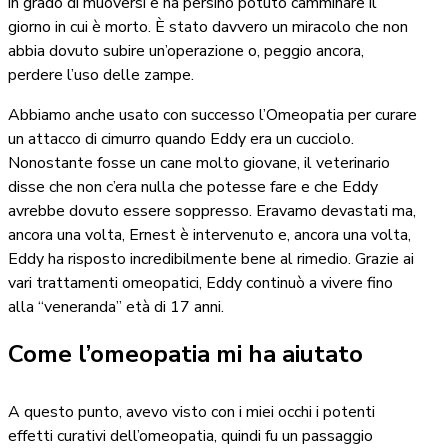
in grado di muoversi e ha persino potuto camminare il
giorno in cui è morto. È stato davvero un miracolo che non
abbia dovuto subire un’operazione o, peggio ancora,
perdere l’uso delle zampe.
Abbiamo anche usato con successo l’Omeopatia per curare
un attacco di cimurro quando Eddy era un cucciolo.
Nonostante fosse un cane molto giovane, il veterinario
disse che non c’era nulla che potesse fare e che Eddy
avrebbe dovuto essere soppresso. Eravamo devastati ma,
ancora una volta, Ernest è intervenuto e, ancora una volta,
Eddy ha risposto incredibilmente bene al rimedio. Grazie ai
vari trattamenti omeopatici, Eddy continuò a vivere fino
alla “veneranda” età di 17 anni.
Come l’omeopatia mi ha aiutato
A questo punto, avevo visto con i miei occhi i potenti
effetti curativi dell’omeopatia, quindi fu un passaggio