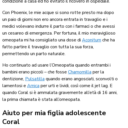
condizione a casa ed ho evitato il ricovero in ospedale.
Con Phoenix, le mie acque si sono rotte presto ma dopo
un paio di giorni non ero ancora entrata in travaglio e i
medici volevano indurre il parto con i farmaci o che avessi
un cesareo di emergenza. Per fortuna, il mio meraviglioso
omeopata mi ha consigliato una dose di
Aconitum
che ha
fatto partire il travaglio con tutta la sua forza,
permettendo un parto naturale.
Ho continuato ad usare l’Omeopatia quando entrambi i
bambini erano piccoli – che fosse
Chamomilla
per la
dentizione,
Pulsatilla
quando erano angosciati, sconvolti o
lamentosi e
Arnica
per urti e lividi, così come il jet lag. E
quando Coral si è ammalata gravemente all’età di 16 anni,
la prima chiamata è stata all’omeopata.
Aiuto per mia figlia adolescente
Coral