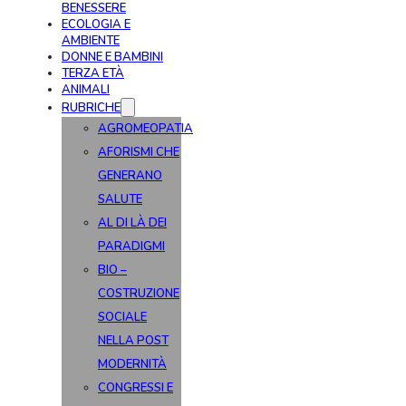
BENESSERE
ECOLOGIA E
AMBIENTE
DONNE E BAMBINI
TERZA ETÀ
ANIMALI
RUBRICHE
AGROMEOPATIA
AFORISMI CHE
GENERANO
SALUTE
AL DI LÀ DEI
PARADIGMI
BIO –
COSTRUZIONE
SOCIALE
NELLA POST
MODERNITÀ
CONGRESSI E