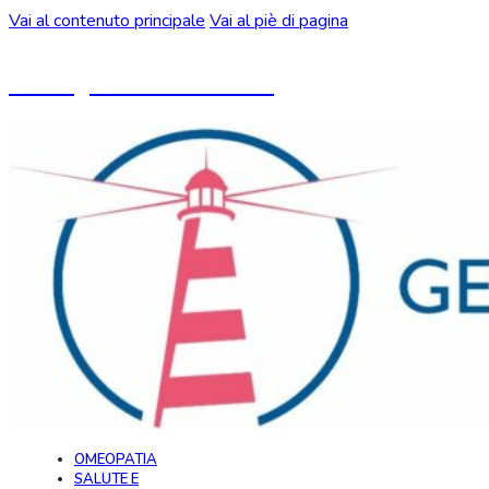
Vai al contenuto principale
Vai al piè di pagina
Un blog ideato da CeMON
OMEOPATIA
SALUTE E