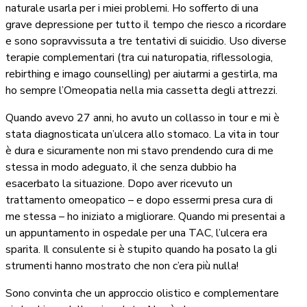
naturale usarla per i miei problemi. Ho sofferto di una
grave depressione per tutto il tempo che riesco a ricordare
e sono sopravvissuta a tre tentativi di suicidio. Uso diverse
terapie complementari (tra cui naturopatia, riflessologia,
rebirthing e imago counselling) per aiutarmi a gestirla, ma
ho sempre l’Omeopatia nella mia cassetta degli attrezzi.
Quando avevo 27 anni, ho avuto un collasso in tour e mi è
stata diagnosticata un’ulcera allo stomaco. La vita in tour
è dura e sicuramente non mi stavo prendendo cura di me
stessa in modo adeguato, il che senza dubbio ha
esacerbato la situazione. Dopo aver ricevuto un
trattamento omeopatico – e dopo essermi presa cura di
me stessa – ho iniziato a migliorare. Quando mi presentai a
un appuntamento in ospedale per una TAC, l’ulcera era
sparita. Il consulente si è stupito quando ha posato la gli
strumenti hanno mostrato che non c’era più nulla!
Sono convinta che un approccio olistico e complementare