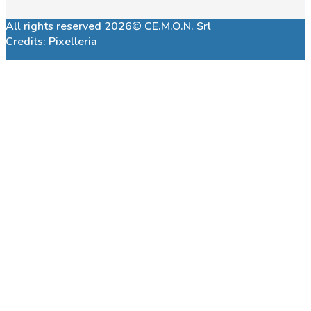
All rights reserved 2026© CE.M.O.N. Srl
Credits:
Pixelleria