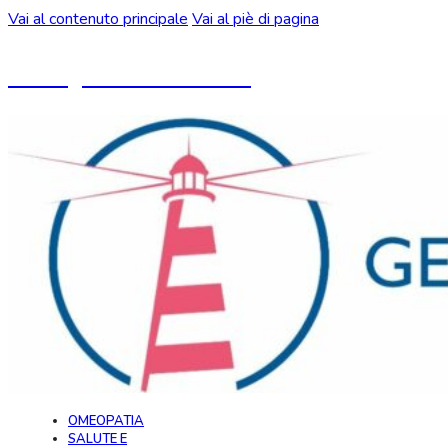
Vai al contenuto principale
Vai al piè di pagina
Un blog ideato da CeMON
OMEOPATIA
SALUTE E