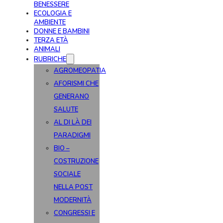
BENESSERE
ECOLOGIA E
AMBIENTE
DONNE E BAMBINI
TERZA ETÀ
ANIMALI
RUBRICHE
AGROMEOPATIA
AFORISMI CHE
GENERANO
SALUTE
AL DI LÀ DEI
PARADIGMI
BIO –
COSTRUZIONE
SOCIALE
NELLA POST
MODERNITÀ
CONGRESSI E