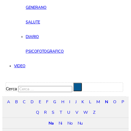
GENERANO
SALUTE
DIARIO
PSICOFOTOGRAFICO
VIDEO
Cerca
A
B
C
D
E
F
G
H
I
J
K
L
M
N
O
P
Q
R
S
T
U
V
W
Z
Na
Ni
No
Nu