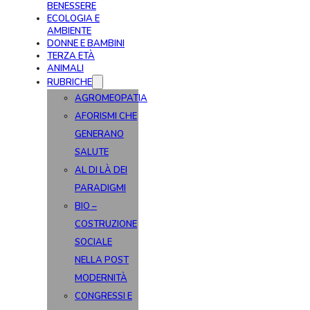
BENESSERE
ECOLOGIA E
AMBIENTE
DONNE E BAMBINI
TERZA ETÀ
ANIMALI
RUBRICHE
AGROMEOPATIA
AFORISMI CHE
GENERANO
SALUTE
AL DI LÀ DEI
PARADIGMI
BIO –
COSTRUZIONE
SOCIALE
NELLA POST
MODERNITÀ
CONGRESSI E