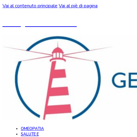
Vai al contenuto principale
Vai al piè di pagina
Un blog ideato da CeMON
OMEOPATIA
SALUTE E