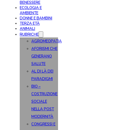
BENESSERE
ECOLOGIA E
AMBIENTE
DONNE E BAMBINI
TERZA ETÀ
ANIMALI
RUBRICHE
AGROMEOPATIA
AFORISMI CHE
GENERANO
SALUTE
AL DI LÀ DEI
PARADIGMI
BIO –
COSTRUZIONE
SOCIALE
NELLA POST
MODERNITÀ
CONGRESSI E