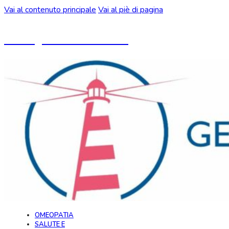
Vai al contenuto principale
Vai al piè di pagina
Un blog ideato da CeMON
OMEOPATIA
SALUTE E