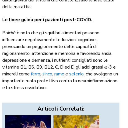
dalla gravità dei sintomi che caratterizzano la fase acuta
della malattia.
Le linee guida per i pazienti post-COVID.
Poiché è noto che gli squilibri alimentari possono
influenzare negativamente le funzioni cognitive,
provocando un peggioramento delle capacità di
ragionamento, attenzione e memoria e favorendo ansia,
depressione e demenza, i nutrienti consigliati sono le
vitamine B1, B6, B9, B12, C, D ed E, gli acidi grassi ω-3 e
minerali come
ferro
,
zinco
,
rame
e
selenio
, che svolgono un
importante ruolo protettivo contro la neuroinfiammazione
e lo stress ossidativo.
Articoli Correlati: