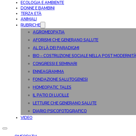
ECOLOGIA E AMBIENTE
DONNE E BAMBINI
TERZA ETÀ
ANIMALI
RUBRICHE
AGROMEOPATIA
AFORISMI CHE GENERANO SALUTE
AL DI LÀ DEI PARADIGMI
BIO – COSTRUZIONE SOCIALE NELLA POST MODERNIT
CONGRESSI E SEMINARI
ENNEAGRAMMA
FONDAZIONE SALUTOGENESI
HOMEOPATIC TALES
IL PATIO DI LUCILLE
LETTURE CHE GENERANO SALUTE
DIARIO PSICOFOTOGRAFICO
VIDEO