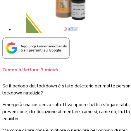
Tempo di lettura:
3
minuti
Se il periodo del lockdown è stato deleterio per molte persone,
lockdown natalizio?
Emergerà una coscienza collettiva oppure tutti a sfogare rabbia
prevenzione,
di educazione alimentare, carne sì, carne no, frutta,
equilibri.
Ma come capire cosa è migliore o peggiore per ognuno di noi?