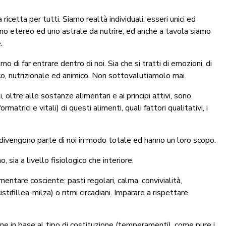
cetta per tutti. Siamo realtà individuali, esseri unici ed
, uno etereo ed uno astrale da nutrire, ed anche a tavola siamo
.
di far entrare dentro di noi. Sia che si tratti di emozioni, di
ico, nutrizionale ed animico. Non sottovalutiamolo mai.
 oltre alle sostanze alimentari e ai principi attivi, sono
ormatrici e vitali) di questi alimenti, quali fattori qualitativi, i
 e divengono parte di noi in modo totale ed hanno un loro scopo.
 sia a livello fisiologico che interiore.
entare cosciente: pasti regolari, calma, convivialità,
stifillea-milza) o ritmi circadiani. Imparare a rispettare
one in base al tipo di costituzione (temperamenti), come pure i