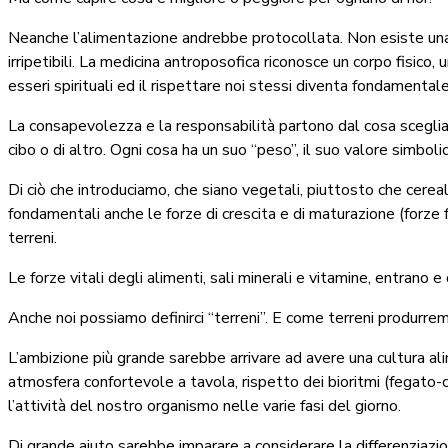
Neanche l’alimentazione andrebbe protocollata. Non esiste una ri
irripetibili. La medicina antroposofica riconosce un corpo fisico
esseri spirituali ed il rispettare noi stessi diventa fondamentale
La consapevolezza e la responsabilità partono dal cosa scegliamo 
cibo o di altro. Ogni cosa ha un suo “peso”, il suo valore simbol
Di ciò che introduciamo, che siano vegetali, piuttosto che cereali,
fondamentali anche
le forze di crescita e di maturazione
(forze f
terreni.
Le forze vitali degli alimenti, sali minerali e vitamine, entrano
Anche noi possiamo definirci
“terreni”.
E come terreni produrremo,
L’ambizione più grande sarebbe arrivare ad avere una cultura alim
atmosfera confortevole a tavola, rispetto dei
bioritmi (
fegato-ci
l’attività del nostro organismo nelle varie fasi del giorno.
Di grande aiuto sarebbe imparare a considerare
la differenziazi