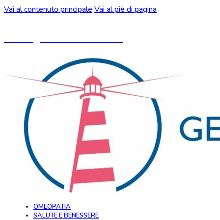
Vai al contenuto principale
Vai al piè di pagina
Un blog ideato da CeMON
OMEOPATIA
SALUTE E BENESSERE