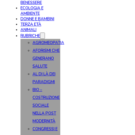
BENESSERE
ECOLOGIA E
AMBIENTE
DONNE E BAMBINI
TERZA ETÀ
ANIMALI
RUBRICHE
AGROMEOPATIA
AFORISMI CHE
GENERANO
SALUTE
AL DI LÀ DEI
PARADIGMI
BIO –
COSTRUZIONE
SOCIALE
NELLA POST
MODERNITÀ
CONGRESSI E