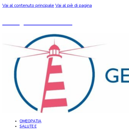
Vai al contenuto principale
Vai al piè di pagina
Un blog ideato da CeMON
OMEOPATIA
SALUTE E