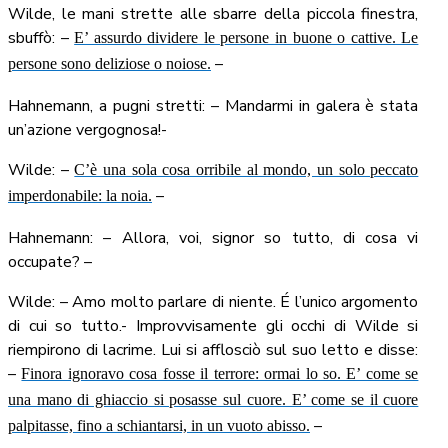
Wilde, le mani strette alle sbarre della piccola finestra,
sbuffò: –
E’ assurdo dividere le persone in buone o cattive. Le
–
persone sono deliziose o noiose.
Hahnemann, a pugni stretti: – Mandarmi in galera è stata
un’azione vergognosa!-
Wilde: –
C’è una sola cosa orribile al mondo, un solo peccato
–
imperdonabile: la noia.
Hahnemann: – Allora, voi, signor so tutto, di cosa vi
occupate? –
Wilde: – Amo molto parlare di niente. É l’unico argomento
di cui so tutto.- Improvvisamente gli occhi di Wilde si
riempirono di lacrime. Lui si afflosciò sul suo letto e disse:
–
Finora ignoravo cosa fosse il terrore: ormai lo so. E’ come se
una mano di ghiaccio si posasse sul cuore. E’ come se il cuore
–
palpitasse, fino a schiantarsi, in un vuoto abisso.