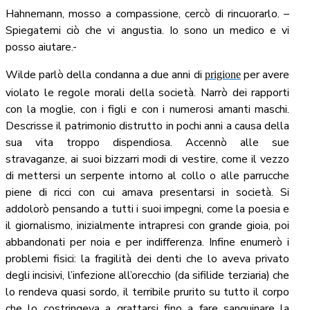
Hahnemann, mosso a compassione, cercò di rincuorarlo. –
Spiegatemi ciò che vi angustia. Io sono un medico e vi
posso aiutare.-
Wilde parlò della condanna a due anni di
per avere
prigione
violato le regole morali della società. Narrò dei rapporti
con la moglie, con i figli e con i numerosi amanti maschi.
Descrisse il patrimonio distrutto in pochi anni a causa della
sua vita troppo dispendiosa. Accennò alle sue
stravaganze, ai suoi bizzarri modi di vestire, come il vezzo
di mettersi un serpente intorno al collo o alle parrucche
piene di ricci con cui amava presentarsi in società. Si
addolorò pensando a tutti i suoi impegni, come la poesia e
il giornalismo, inizialmente intrapresi con grande gioia, poi
abbandonati per noia e per indifferenza. Infine enumerò i
problemi fisici: la fragilità dei denti che lo aveva privato
degli incisivi, l’infezione all’orecchio (da sifilide terziaria) che
lo rendeva quasi sordo, il terribile prurito su tutto il corpo
che lo costringeva a grattarsi fino a fare sanguinare la