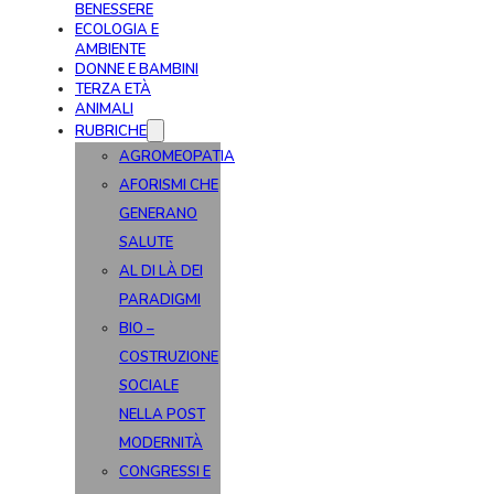
BENESSERE
ECOLOGIA E
AMBIENTE
DONNE E BAMBINI
TERZA ETÀ
ANIMALI
RUBRICHE
AGROMEOPATIA
AFORISMI CHE
GENERANO
SALUTE
AL DI LÀ DEI
PARADIGMI
BIO –
COSTRUZIONE
SOCIALE
NELLA POST
MODERNITÀ
CONGRESSI E