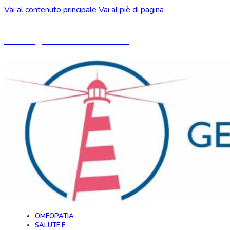
Vai al contenuto principale
Vai al piè di pagina
Un blog ideato da CeMON
OMEOPATIA
SALUTE E