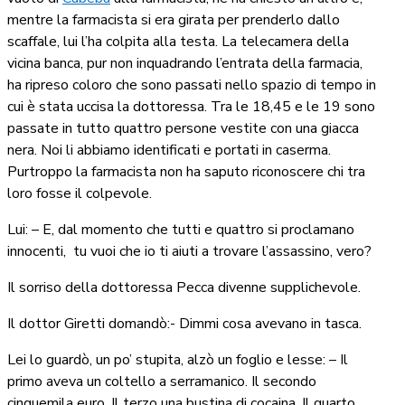
mentre la farmacista si era girata per prenderlo dallo
scaffale, lui l’ha colpita alla testa. La telecamera della
vicina banca, pur non inquadrando l’entrata della farmacia,
ha ripreso coloro che sono passati nello spazio di tempo in
cui è stata uccisa la dottoressa. Tra le 18,45 e le 19 sono
passate in tutto quattro persone vestite con una giacca
nera. Noi li abbiamo identificati e portati in caserma.
Purtroppo la farmacista non ha saputo riconoscere chi tra
loro fosse il colpevole.
Lui: – E, dal momento che tutti e quattro si proclamano
innocenti,
tu vuoi che io ti aiuti a trovare l’assassino, vero?
Il sorriso della dottoressa Pecca divenne supplichevole.
Il dottor Giretti domandò:- Dimmi cosa avevano in tasca.
Lei lo guardò, un po’ stupita, alzò un foglio e lesse: – Il
primo aveva un coltello a serramanico. Il secondo
cinquemila euro. Il terzo una bustina di cocaina. Il quarto