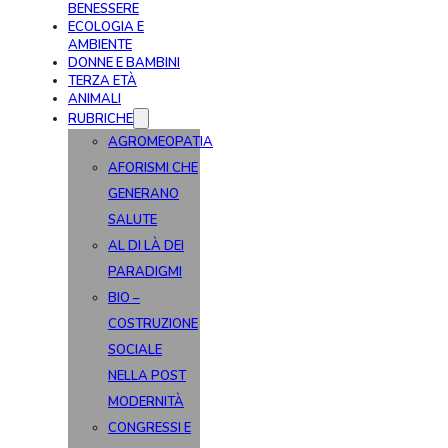
BENESSERE
ECOLOGIA E
AMBIENTE
DONNE E BAMBINI
TERZA ETÀ
ANIMALI
RUBRICHE
AGROMEOPATIA
AFORISMI CHE
GENERANO
SALUTE
AL DI LÀ DEI
PARADIGMI
BIO –
COSTRUZIONE
SOCIALE
NELLA POST
MODERNITÀ
CONGRESSI E