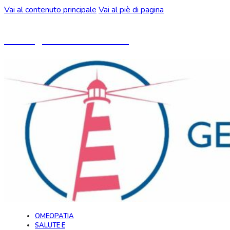
Vai al contenuto principale
Vai al piè di pagina
Un blog ideato da CeMON
OMEOPATIA
SALUTE E