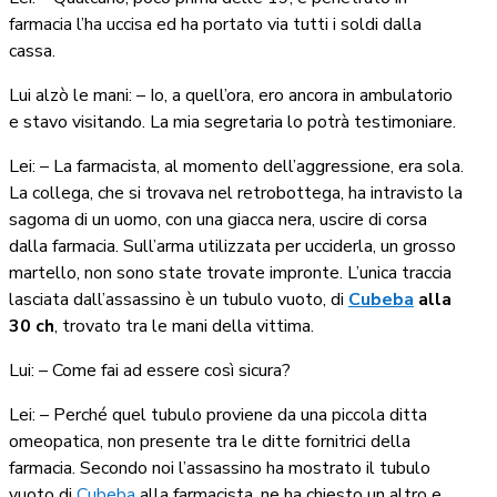
farmacia l’ha uccisa ed ha portato via tutti i soldi dalla
cassa.
Lui alzò le mani: – Io, a quell’ora, ero ancora in ambulatorio
e stavo visitando. La mia segretaria lo potrà testimoniare.
Lei: – La farmacista, al momento dell’aggressione, era sola.
La collega, che si trovava nel retrobottega, ha intravisto la
sagoma di un uomo, con una giacca nera, uscire di corsa
dalla farmacia. Sull’arma utilizzata per ucciderla, un grosso
martello, non sono state trovate impronte. L’unica traccia
lasciata dall’assassino è un tubulo vuoto, di
Cubeba
alla
30 ch
, trovato tra le mani della vittima.
Lui: – Come fai ad essere così sicura?
Lei: – Perché quel tubulo proviene da una piccola ditta
omeopatica, non presente tra le ditte fornitrici della
farmacia. Secondo noi l’assassino ha mostrato il tubulo
vuoto di
Cubeba
alla farmacista, ne ha chiesto un altro e,