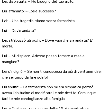
Lei, dispiaciuta: – Ho bisogno del tuo aiuto.
Lui, affamato: – Cos’è successo?
Lei: – Una tragedia: siamo senza farmacista.
Lui: – Dov’è andata?
Lei, strabuzzò gli occhi: – Dove vuoi che sia andata? E’
morta.
Lui: – Mi dispiace. Adesso posso tornare a casa a
mangiare?
Lei s’indignò: – Se non ti conoscessi da più di vent’anni, direi
che sei cinico da fare schifo!
Lui sbuffò: – La farmacista non mi era simpatica perché
aveva l’abitudine di modificare le mie ricette. Comunque
farò le mie condoglianze alla famiglia.
Lei: – Qualcuno, poco prima delle 19, è penetrato in