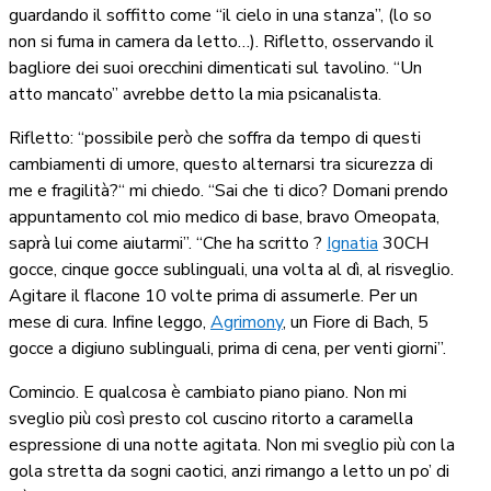
guardando il soffitto come “il cielo in una stanza”, (lo so
non si fuma in camera da letto…). Rifletto, osservando il
bagliore dei suoi orecchini dimenticati sul tavolino. “Un
atto mancato” avrebbe detto la mia psicanalista.
Rifletto: “possibile però che soffra da tempo di questi
cambiamenti di umore, questo alternarsi tra sicurezza di
me e fragilità?“ mi chiedo. “Sai che ti dico? Domani prendo
appuntamento col mio medico di base, bravo Omeopata,
saprà lui come aiutarmi”. “Che ha scritto ?
Ignatia
30CH
gocce, cinque gocce sublinguali, una volta al dì, al risveglio.
Agitare il flacone 10 volte prima di assumerle. Per un
mese di cura. Infine leggo,
Agrimony
, un Fiore di Bach, 5
gocce a digiuno sublinguali, prima di cena, per venti giorni”.
Comincio. E qualcosa è cambiato piano piano. Non mi
sveglio più così presto col cuscino ritorto a caramella
espressione di una notte agitata. Non mi sveglio più con la
gola stretta da sogni caotici, anzi rimango a letto un po’ di