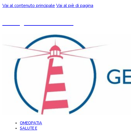
Vai al contenuto principale
Vai al piè di pagina
Un blog ideato da CeMON
OMEOPATIA
SALUTE E