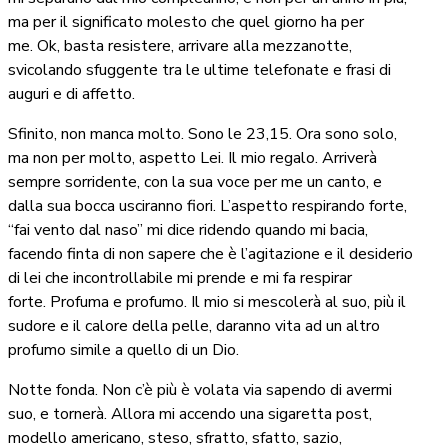
ma per il significato molesto che quel giorno ha per
me. Ok, basta resistere, arrivare alla mezzanotte,
svicolando sfuggente tra le ultime telefonate e frasi di
auguri e di affetto.
Sfinito, non manca molto. Sono le 23,15. Ora sono solo,
ma non per molto, aspetto Lei. Il mio regalo. Arriverà
sempre sorridente, con la sua voce per me un canto, e
dalla sua bocca usciranno fiori. L’aspetto respirando forte,
“fai vento dal naso” mi dice ridendo quando mi bacia,
facendo finta di non sapere che è l’agitazione e il desiderio
di lei che incontrollabile mi prende e mi fa respirar
forte. Profuma e profumo. Il mio si mescolerà al suo, più il
sudore e il calore della pelle, daranno vita ad un altro
profumo simile a quello di un Dio.
Notte fonda. Non c’è più è volata via sapendo di avermi
suo, e tornerà. Allora mi accendo una sigaretta post,
modello americano, steso, sfratto, sfatto, sazio,