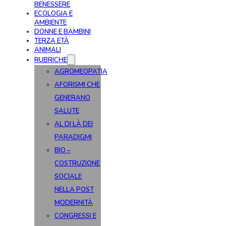
BENESSERE
ECOLOGIA E
AMBIENTE
DONNE E BAMBINI
TERZA ETÀ
ANIMALI
RUBRICHE
AGROMEOPATIA
AFORISMI CHE
GENERANO
SALUTE
AL DI LÀ DEI
PARADIGMI
BIO –
COSTRUZIONE
SOCIALE
NELLA POST
MODERNITÀ
CONGRESSI E