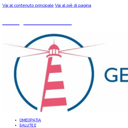
Vai al contenuto principale
Vai al piè di pagina
Un blog ideato da CeMON
OMEOPATIA
SALUTE E