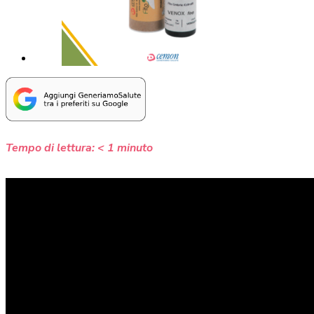
Tempo di lettura:
< 1
minuto