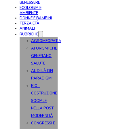
BENESSERE
ECOLOGIA E
AMBIENTE
DONNE E BAMBINI
TERZA ETÀ
ANIMALI
RUBRICHE
AGROMEOPATIA
AFORISMI CHE
GENERANO
SALUTE
AL DI LÀ DEI
PARADIGMI
BIO –
COSTRUZIONE
SOCIALE
NELLA POST
MODERNITÀ
CONGRESSI E